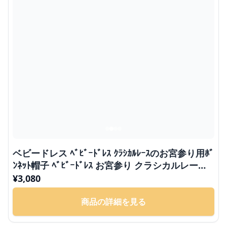
ベビードレス ﾍﾞﾋﾞｰﾄﾞﾚｽ ｸﾗｼｶﾙﾚｰｽのお宮参り用ﾎﾞ
ﾝﾈｯﾄ帽子 ﾍﾞﾋﾞｰﾄﾞﾚｽ お宮参り クラシカルレース
のお宮参り用ボンネット帽子 ベビードレス お宮
¥
3,080
参り
商品の詳細を見る