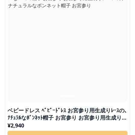
ベビードレス ﾍﾞﾋﾞｰﾄﾞﾚｽ お宮参り用生成りﾚｰｽの､
ﾅﾁｭﾗﾙなﾎﾞﾝﾈｯﾄ帽子 お宮参り お宮参り用生成りレ
ースの、ナチュラルなボンネット帽子 お宮参り
¥
2,940