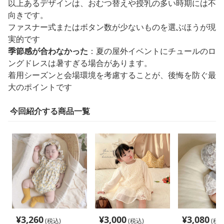
以上あるデザインは、おむつ替えや授乳の多い時期には不
向きです。
ファスナー式またはボタン数が少ないものを選ぶほうが現
実的です
季節感が合わなかった
：夏の屋外イベントにチュールのロ
ングドレスは暑すぎる場合があります。
着用シーズンと会場環境を考慮することが、後悔を防ぐ最
大のポイントです
今回紹介する商品一覧
¥
3,260
¥
3,000
¥
3,080
(税込)
(税込)
(税込