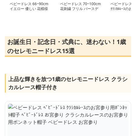
ベビードレス 66~90cm
ベビードレス 70~100cm
ベビードレス ﾍﾞﾋ
イエロー 優しい 花模様
花刺繍 フリル バースデ
ｸﾗｼｶﾙﾚｰｽのお
お宮参り ベビードレス
ー ベビードレス パーテ
ﾝﾈｯﾄ帽子 ﾍﾞﾋﾞｰ
お宮参り
ィー オールシーズン
参り クラシカ
のお宮参り用ボ
帽子 ベビードレ
参り
お誕生日・記念日・式典に、迷わない！1歳
のセレモニードレス15選
上品な輝きを放つ1歳のセレモニードレス クラシ
カルレース帽子付き