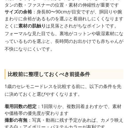
タンの数・ファスナーの位置・素材の伸縮性が重要です
サイズの余裕
：身長80〜90cmが目安ですが、胴回りや腕
まわりに余裕があるものを選ぶと着崩れしにくくなります
とくに
素材の肌触り
は見落とされがちなポイントです。
フォーマルな見た目でも、裏地がコットンや吸湿素材にな
っているものを選ぶと、長時間のお出かけでも赤ちゃんが
不快になりにくいです。
比較前に整理しておくべき前提条件
1歳のセレモニードレスを比較する前に、以下の条件を先
に決めておくと選びやすくなります。
着用回数の想定
：1回限りか、複数回着まわすかで、素材
や価格帯の優先度が変わります
撮影の有無
：写真・動画に残す予定があれば、カメラ映え
する白・アイボリー・パステルカラーが有利です