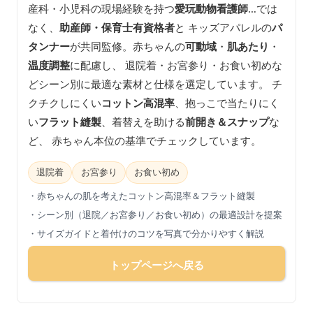
産科・小児科の現場経験を持つ
愛玩動物看護師
…では
なく、
助産師・保育士有資格者
と キッズアパレルの
パ
タンナー
が共同監修。赤ちゃんの
可動域
・
肌あたり
・
温度調整
に配慮し、 退院着・お宮参り・お食い初めな
どシーン別に最適な素材と仕様を選定しています。 チ
クチクしにくい
コットン高混率
、抱っこで当たりにく
い
フラット縫製
、着替えを助ける
前開き＆スナップ
な
ど、 赤ちゃん本位の基準でチェックしています。
退院着
お宮参り
お食い初め
・赤ちゃんの肌を考えたコットン高混率＆フラット縫製
・シーン別（退院／お宮参り／お食い初め）の最適設計を提案
・サイズガイドと着付けのコツを写真で分かりやすく解説
トップページへ戻る