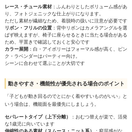
レース・チュール素材
：ふんわりとしたボリューム感があ
り、フォトジェニックな仕上がりになります。
ただし素材が繊細なため、着脱時の扱いに注意が必要です
リボン・フリルの位置
：背中リボンはカメラアングルを選
ばず映えますが、椅子に座らせるときに当たる場合がある
ため、平置きで確認しておくと安心です
カラー展開
：白・アイボリーはフォーマル感が高く、ピン
ク・ラベンダーはパーティー向け。
シーンに合わせて選ぶことが大切です
動きやすさ・機能性が優先される場合のポイント
「子どもが動き回るのでとにかく着やすいものがいい」と
いう場合は、機能面を最優先にしましょう。
セパレートタイプ（上下分離）
：おむつ替えが楽で、活発
な1歳児に向いています
伸縮性のある素材（スムース・ニット系）
：窮屈感がな