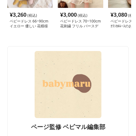
¥
3,260
¥
3,000
¥
3,080
(税込)
(税込)
(税込
ベビードレス 66~90cm
ベビードレス 70~100cm
ベビードレス ﾍﾞﾋ
イエロー 優しい 花模様
花刺繍 フリル バースデ
ｸﾗｼｶﾙﾚｰｽのお
お宮参り ベビードレス
ー ベビードレス パーテ
ﾝﾈｯﾄ帽子 ﾍﾞﾋﾞｰ
お宮参り
ィー オールシーズン
参り クラシカ
のお宮参り用ボ
帽子 ベビードレ
参り
ページ監修 ベビマル編集部