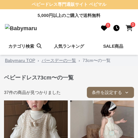
ベビードレス専門通販サイト ベビマル
5,000円以上のご購入で送料無料
0
0
カテゴリ検索
人気ランキング
SALE商品
Babymaru TOP
›
バースデーの一覧
›
73cm〜の一覧
ベビードレス73cm〜の一覧
37
件の商品が見つかりました
条件を設定する