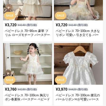
SALE
SALE
¥
3,720
¥
3,720
¥
4140
(割引前)
¥
4140
(割引前)
ベビードレス 70~90cm 豪華 フ
ベビードレス 70~100cm 大きな
リル ローズモチーフ バースデー
リボン 可愛い 引き立てる バー
ベビードレス 女の子 誕生日 春
スデーベビードレス 記念日撮影
夏秋
バースデー
SALE
SALE
¥
3,760
¥
3,970
¥
4180
(割引前)
¥
4420
(割引前)
ベビードレス 70~100cm 胸元リ
ベビードレス 70~100cm 腰元の
ボン春夏秋 バースデー ベビード
パールリボン୨୧が可愛いバース
レス 女の子 春夏秋 バースデー
デーベビードレス バースデー 百