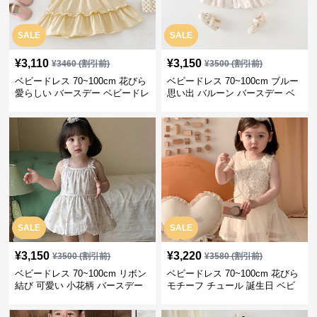
SALE
SALE
¥
3,110
¥
3,150
¥
3460
(割引前)
¥
3500
(割引前)
ベビードレス 70~100cm 花びら
ベビードレス 70~100cm ブルー
愛らしい バースデー ベビードレ
思い出 バルーン バースデー ベ
ス バースデー 記念日
ビードレス バースデー お出かけ
SALE
SALE
¥
3,150
¥
3,220
¥
3500
(割引前)
¥
3580
(割引前)
ベビードレス 70~100cm リボン
ベビードレス 70~100cm 花びら
結び 可愛い 小花柄 バースデー
モチーフ チュール 誕生日 ベビ
ベビードレス ハーフバースデー
ードレス 女の子 記念日フォト
春秋夏
春夏秋