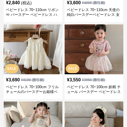
¥
2,840
¥
3,600
(税込)
¥
4000
(割引前)
ベビードレス 70~110cm リボン
ベビードレス 70~110cm 天使の
୨୧ バースデー ベビードレス ハ
純白バースデーベビードレス 女
ーフバースデー 1歳誕生日 記念
の子 バースデー 百日祝い
撮影
SALE
SALE
¥
3,690
¥
3,550
¥
4100
(割引前)
¥
3950
(割引前)
ベビードレス 70~100cm フリル
ベビードレス 70~100cm 妖精 チ
チュールのバースデーお姫様ベ
ュール バースデー ベビードレス
ビードレス バースデー 結婚式
バースデー 春夏秋
フォーマル