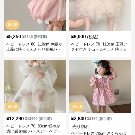
SALE
¥
5,250
¥
9,000
(税込)
¥
5840
(割引前)
ベビードレス 80~110cm 刺繍が
ベビードレス 70~110cm 王冠ア
上品に映えるふんわり姫袖バー
クセ付き チュール×ラメ 映える
スデーベビードレス 結婚式 お食
主役級バースデーベビードレス
い初め
SALE
SALE
¥
12,290
¥
2,840
¥
13660
(割引前)
¥
3160
(割引前)
ベビードレス 70~80cm 軽やか
売り切れ
透け感 純白 バースデー ベビー
ベビードレス 70cm さくらんぼ