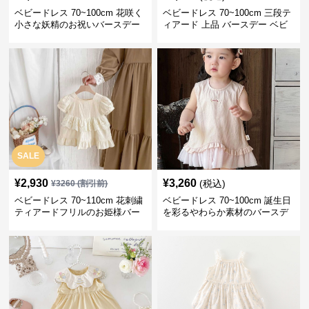
ベビードレス 70~100cm 花咲く
ベビードレス 70~100cm 三段テ
小さな妖精のお祝いバースデー
ィアード 上品 バースデー ベビ
ベビードレス ハーフバースデー
ードレス バースデー お出かけ
夏
SALE
¥
2,930
¥
3,260
(税込)
¥
3260
(割引前)
ベビードレス 70~110cm 花刺繍
ベビードレス 70~100cm 誕生日
ティアードフリルのお姫様バー
を彩るやわらか素材のバースデ
スデードレス バースデー お出か
ーベビードレス バースデー お出
け
かけ