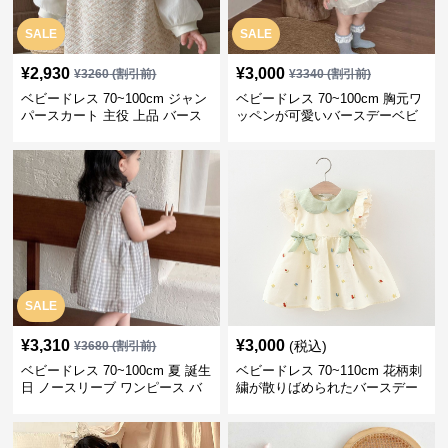
SALE
SALE
¥
2,930
¥
3,000
¥
3260
(割引前)
¥
3340
(割引前)
ベビードレス 70~100cm ジャン
ベビードレス 70~100cm 胸元ワ
パースカート 主役 上品 バース
ッペンが可愛いバースデーベビ
デー ベビードレス 誕生日 お披
ードレス バースデー お出かけ
露目 秋冬春
SALE
¥
3,310
¥
3,000
(税込)
¥
3680
(割引前)
ベビードレス 70~100cm 夏 誕生
ベビードレス 70~110cm 花柄刺
日 ノースリーブ ワンピース バ
繍が散りばめられたバースデー
ースデー ベビードレス バースデ
ベビードレス バースデー 結婚式
ー
お出かけ