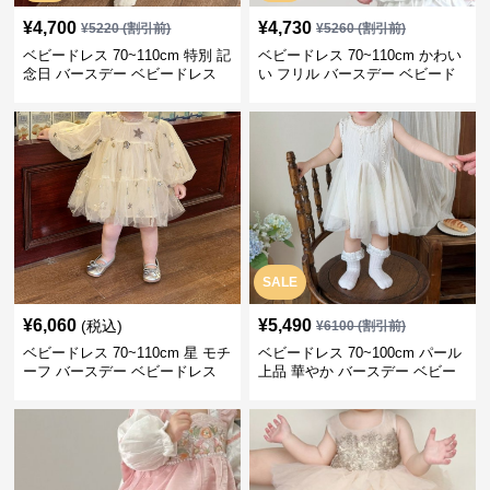
¥
4,700
¥
4,730
¥
5220
(割引前)
¥
5260
(割引前)
ベビードレス 70~110cm 特別 記
ベビードレス 70~110cm かわい
念日 バースデー ベビードレス
い フリル バースデー ベビード
バースデー撮影 節句
レス 誕生日フォト
SALE
¥
6,060
¥
5,490
(税込)
¥
6100
(割引前)
ベビードレス 70~110cm 星 モチ
ベビードレス 70~100cm パール
ーフ バースデー ベビードレス
上品 華やか バースデー ベビー
女の子 バースデー ハーフバース
ドレス 女の子 バースデーフォト
デー
記念撮影