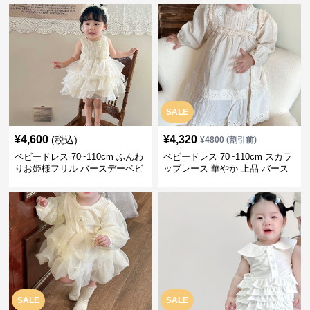
日祝い
SALE
¥
4,600
¥
4,320
(税込)
¥
4800
(割引前)
ベビードレス 70~110cm ふんわ
ベビードレス 70~110cm スカラ
りお姫様フリル バースデーベビ
ップレース 華やか 上品 バース
ードレス バースデー 記念写真
デー ベビードレス バースデーフ
ォト お宮参り
SALE
SALE