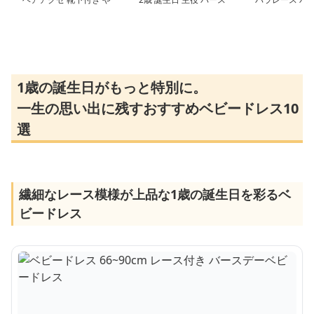
さしい 退院用 ベビード
デーベビードレス バー
ベビードレス 記
レス 女の子 お宮参り 百
スデー お姫様
ーフバースデー
日祝い 66～90cm
1歳の誕生日がもっと特別に。
一生の思い出に残すおすすめベビードレス10
選
繊細なレース模様が上品な1歳の誕生日を彩るベ
ビードレス