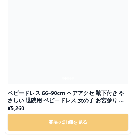
ベビードレス 66~90cm ヘアアクセ 靴下付き や
さしい 退院用 ベビードレス 女の子 お宮参り 百
日祝い 66～90cm
¥
5,260
商品の詳細を見る