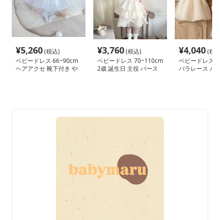
¥
5,260
¥
3,760
¥
4,040
(税込)
(税込)
(税込
ベビードレス 66~90cm
ベビードレス 70~110cm
ベビードレス 66
ヘアアクセ 靴下付き や
2歳 誕生日 主役 バース
バラレース バ
さしい 退院用 ベビード
デーベビードレス バー
ベビードレス 記
レス 女の子 お宮参り 百
スデー お姫様
ーフバースデー
日祝い 66～90cm