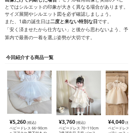
とではシルエットの印象が大きく異なる場合があります。
サイズ展開やシルエット図を必ず確認しましょう。
また、1歳の誕生日は
二度と来ない特別な日
です。
「安く済ませたから仕方ない」と後から思わないよう、予
算内で最善の一着を選ぶ姿勢が大切です。
今回紹介する商品一覧
¥
5,260
¥
3,760
¥
4,040
(税込)
(税込)
(税込
ベビードレス 66~90cm
ベビードレス 70~110cm
ベビードレス 66
ヘアアクセ 靴下付き や
2歳 誕生日 主役 バース
バラレース バ