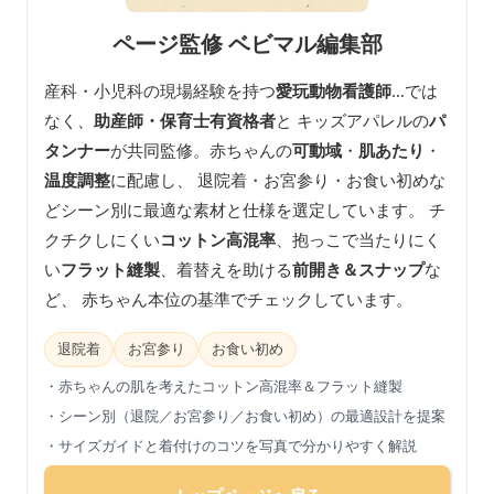
ページ監修 ベビマル編集部
産科・小児科の現場経験を持つ
愛玩動物看護師
…では
なく、
助産師・保育士有資格者
と キッズアパレルの
パ
タンナー
が共同監修。赤ちゃんの
可動域
・
肌あたり
・
温度調整
に配慮し、 退院着・お宮参り・お食い初めな
どシーン別に最適な素材と仕様を選定しています。 チ
クチクしにくい
コットン高混率
、抱っこで当たりにく
い
フラット縫製
、着替えを助ける
前開き＆スナップ
な
ど、 赤ちゃん本位の基準でチェックしています。
退院着
お宮参り
お食い初め
・赤ちゃんの肌を考えたコットン高混率＆フラット縫製
・シーン別（退院／お宮参り／お食い初め）の最適設計を提案
・サイズガイドと着付けのコツを写真で分かりやすく解説