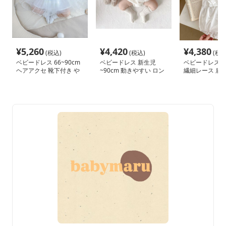
¥
5,260
¥
4,420
¥
4,380
(税込)
(税込)
(税込
ベビードレス 66~90cm
ベビードレス 新生児
ベビードレス 66
ヘアアクセ 靴下付き や
~90cm 動きやすい ロン
繊細レース 肩フ
さしい 退院用 ベビード
パース型 バースデー ベ
ンパースタイプ
レス 女の子 お宮参り 百
ビードレス ハーフバー
デーベビードレ
日祝い 66～90cm
スデー