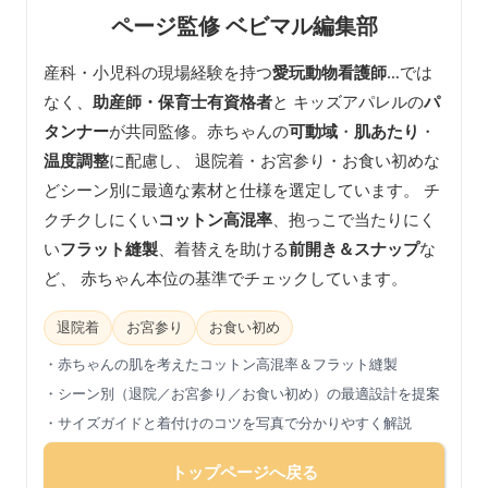
ページ監修 ベビマル編集部
産科・小児科の現場経験を持つ
愛玩動物看護師
…では
なく、
助産師・保育士有資格者
と キッズアパレルの
パ
タンナー
が共同監修。赤ちゃんの
可動域
・
肌あたり
・
温度調整
に配慮し、 退院着・お宮参り・お食い初めな
どシーン別に最適な素材と仕様を選定しています。 チ
クチクしにくい
コットン高混率
、抱っこで当たりにく
い
フラット縫製
、着替えを助ける
前開き＆スナップ
な
ど、 赤ちゃん本位の基準でチェックしています。
退院着
お宮参り
お食い初め
・赤ちゃんの肌を考えたコットン高混率＆フラット縫製
・シーン別（退院／お宮参り／お食い初め）の最適設計を提案
・サイズガイドと着付けのコツを写真で分かりやすく解説
トップページへ戻る