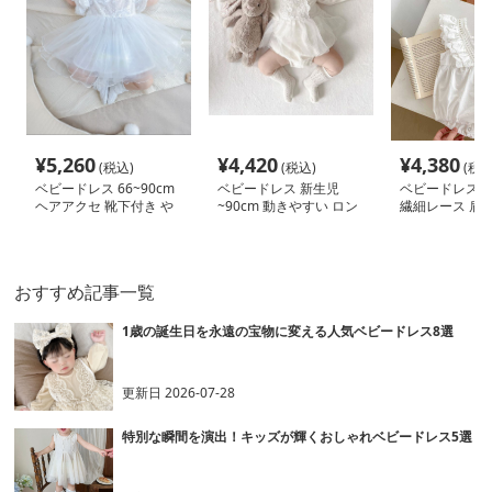
¥
5,260
¥
4,420
¥
4,380
(税込)
(税込)
(税込
ベビードレス 66~90cm
ベビードレス 新生児
ベビードレス 66
ヘアアクセ 靴下付き や
~90cm 動きやすい ロン
繊細レース 肩フ
さしい 退院用 ベビード
パース型 バースデー ベ
ンパースタイプ
レス 女の子 お宮参り 百
ビードレス ハーフバー
デーベビードレ
日祝い 66～90cm
スデー
おすすめ記事一覧
1歳の誕生日を永遠の宝物に変える人気ベビードレス8選
更新日
2026-07-28
特別な瞬間を演出！キッズが輝くおしゃれベビードレス5選