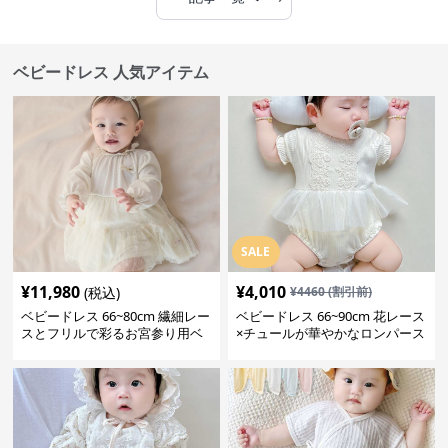
ベビードレス 人気アイテム
SALE
¥
11,980
¥
4,010
(税込)
¥
4460
(割引前)
ベビードレス 66~80cm 繊細レー
ベビードレス 66~90cm 花レース
スとフリルで彩るお宮参り用ベ
×チュールが華やかなロンパース
ビードレス お宮参り 百日祝い
型ベビードレス 退院 お宮参り