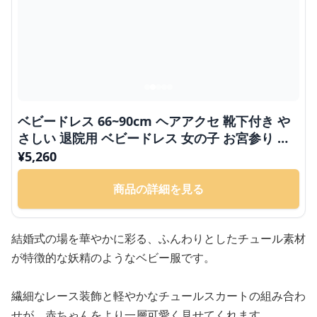
ベビードレス 66~90cm ヘアアクセ 靴下付き や
さしい 退院用 ベビードレス 女の子 お宮参り 百
日祝い 66～90cm
¥
5,260
商品の詳細を見る
結婚式の場を華やかに彩る、ふんわりとしたチュール素材
が特徴的な妖精のようなベビー服です。
繊細なレース装飾と軽やかなチュールスカートの組み合わ
せが、赤ちゃんをより一層可愛く見せてくれます。