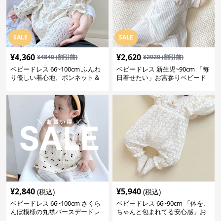
SALE
SALE
¥
4,360
¥
2,620
¥
4840
(割引前)
¥
2920
(割引前)
ベビードレス 66~100cm ふんわ
ベビードレス 新生児~90cm 「毎
り優しい着心地、ボンネット＆
日着せたい」お宮参りベビード
ソックス付きお宮参りベビード
レス 退院 おうち使い
レス 記念フォト
¥
2,840
¥
5,940
(税込)
(税込)
ベビードレス 66~100cm さくら
ベビードレス 66~90cm 「体を、
んぼ模様の丸襟バースデードレ
ちゃんと包まれてる安心感」お
ス バースデー 普段使い
宮参りベビードレス お宮参り