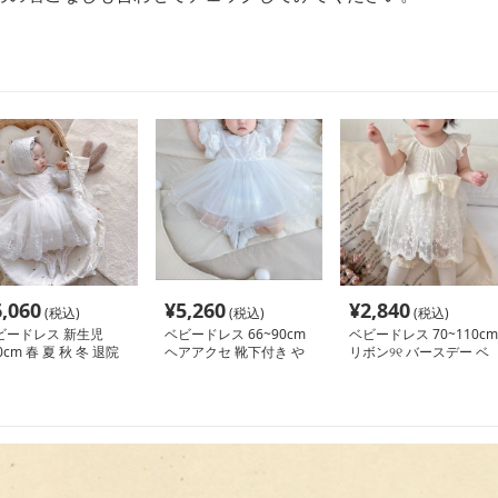
6,060
¥
5,260
¥
2,840
(税込)
(税込)
(税込)
ビードレス 新生児
ベビードレス 66~90cm
ベビードレス 70~110cm
0cm 春 夏 秋 冬 退院
ヘアアクセ 靴下付き や
リボン୨୧ バースデー ベ
 ベビードレスセット
さしい 退院用 ベビード
ビードレス ハーフバー
ースデーフォト
レス 女の子 お宮参り 百
スデー 1歳誕生日 記念撮
日祝い 66～90cm
影