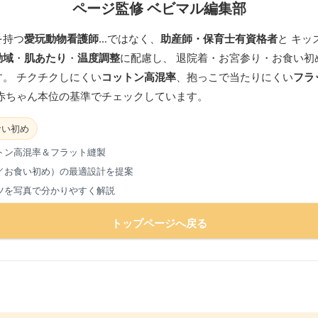
ページ監修 ベビマル編集部
を持つ
愛玩動物看護師
…ではなく、
助産師・保育士有資格者
と キッ
動域
・
肌あたり
・
温度調整
に配慮し、 退院着・お宮参り・お食い初
。 チクチクしにくい
コットン高混率
、抱っこで当たりにくい
フラ
 赤ちゃん本位の基準でチェックしています。
食い初め
トン高混率＆フラット縫製
／お食い初め）の最適設計を提案
ツを写真で分かりやすく解説
トップページへ戻る