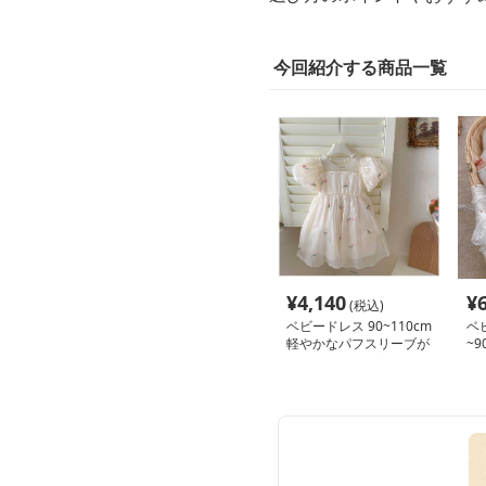
今回紹介する商品一覧
¥
4,140
¥
(税込)
ベビードレス 90~110cm
ベ
軽やかなパフスリーブが
~9
魅力の結婚式に着たいベ
用
ビードレス ハーフバー
バ
スデー