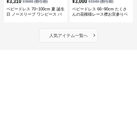
¥
3,310
¥
3,000
¥
3680
(割引前)
¥
3340
(割引前)
ベビードレス 70~100cm 夏 誕生
ベビードレス 66~90cm たくさ
日 ノースリーブ ワンピース バ
んの花模様レース襟お宮参りベ
ースデー ベビードレス バースデ
ビードレス お宮参り
ー
›
人気アイテム一覧へ