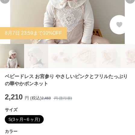
Previous slide
Ne
8
月
7
日 23:59まで10%OFF
ベビードレス お宮参り やさしいピンクとフリルたっぷり
の華やかボンネット
2,210
円 (税込)
2,460
円 (割引前)
サイズ
S(3ヶ月~６ヶ月)
カラー