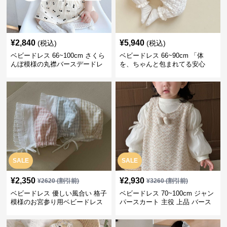
¥
2,840
¥
5,940
(税込)
(税込)
ベビードレス 66~100cm さくら
ベビードレス 66~90cm 「体
んぼ模様の丸襟バースデードレ
を、ちゃんと包まれてる安心
ス バースデー 普段使い
感」お宮参りベビードレス お宮
参り
SALE
SALE
¥
2,350
¥
2,930
¥
2620
(割引前)
¥
3260
(割引前)
ベビードレス 優しい風合い 格子
ベビードレス 70~100cm ジャン
模様のお宮参り用ベビードレス
パースカート 主役 上品 バース
ボンネット
デー ベビードレス 誕生日 お披
露目 秋冬春