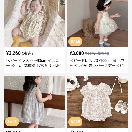
SALE
¥
3,260
¥
3,000
(税込)
¥
3340
(割引前)
ベビードレス 66~90cm イエロ
ベビードレス 70~100cm 胸元ワ
ー 優しい 花模様 お宮参り ベビ
ッペンが可愛いバースデーベビ
ードレス お宮参り
ードレス バースデー お出かけ
SALE
SALE