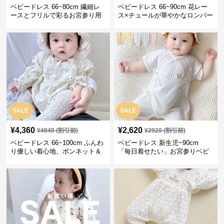
ベビードレス 66~80cm 繊細レ
ベビードレス 66~90cm 花レー
ースとフリルで彩るお宮参り用
ス×チュールが華やかなロンパー
ベビードレス お宮参り 百日祝い
ス型ベビードレス 退院 お宮参り
SALE
SALE
¥
4,360
¥
2,620
¥
4840
(割引前)
¥
2920
(割引前)
ベビードレス 66~100cm ふんわ
ベビードレス 新生児~90cm
り優しい着心地、ボンネット＆
「毎日着せたい」お宮参りベビ
ソックス付きお宮参りベビード
ードレス 退院 おうち使い
レス 記念フォト