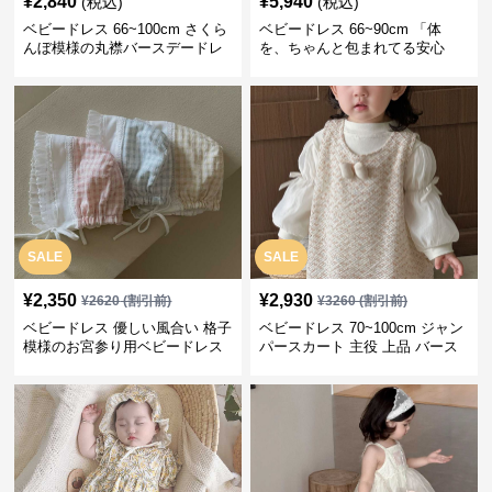
¥
2,840
¥
5,940
(税込)
(税込)
ベビードレス 66~100cm さくら
ベビードレス 66~90cm 「体
んぼ模様の丸襟バースデードレ
を、ちゃんと包まれてる安心
ス バースデー 普段使い
感」お宮参りベビードレス お宮
参り
SALE
SALE
¥
2,350
¥
2,930
¥
2620
(割引前)
¥
3260
(割引前)
ベビードレス 優しい風合い 格子
ベビードレス 70~100cm ジャン
模様のお宮参り用ベビードレス
パースカート 主役 上品 バース
ボンネット
デー ベビードレス 誕生日 お披
露目 秋冬春