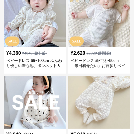
SALE
SALE
¥
4,360
¥
2,620
¥
4840
(割引前)
¥
2920
(割引前)
ベビードレス 66~100cm ふんわ
ベビードレス 新生児~90cm
り優しい着心地、ボンネット＆
「毎日着せたい」お宮参りベビ
ソックス付きお宮参りベビード
ードレス 退院 おうち使い
レス 記念フォト