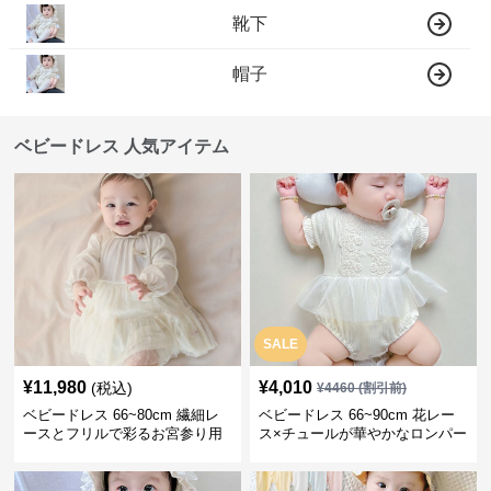
靴下
帽子
ベビードレス 人気アイテム
SALE
¥
11,980
¥
4,010
(税込)
¥
4460
(割引前)
ベビードレス 66~80cm 繊細レ
ベビードレス 66~90cm 花レー
ースとフリルで彩るお宮参り用
ス×チュールが華やかなロンパー
ベビードレス お宮参り 百日祝い
ス型ベビードレス 退院 お宮参り