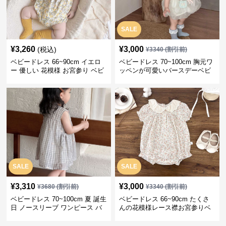
SALE
¥
3,260
¥
3,000
(税込)
¥
3340
(割引前)
ベビードレス 66~90cm イエロ
ベビードレス 70~100cm 胸元ワ
ー 優しい 花模様 お宮参り ベビ
ッペンが可愛いバースデーベビ
ードレス お宮参り
ードレス バースデー お出かけ
SALE
SALE
¥
3,310
¥
3,000
¥
3680
(割引前)
¥
3340
(割引前)
ベビードレス 70~100cm 夏 誕生
ベビードレス 66~90cm たくさ
日 ノースリーブ ワンピース バ
んの花模様レース襟お宮参りベ
ースデー ベビードレス バースデ
ビードレス お宮参り
ー