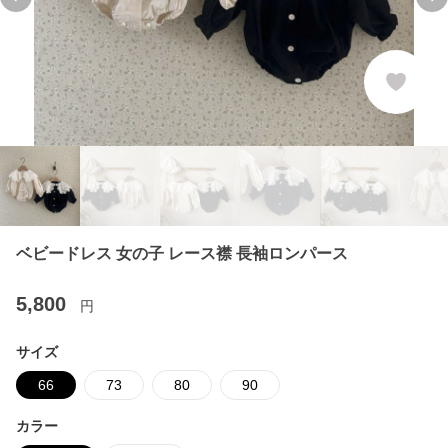
Previous slide
Ne
ベビードレス 女の子 レース襟 長袖ロンパース
5,800
円
サイズ
66
73
80
90
カラー