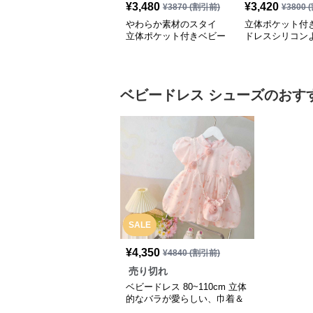
¥
3,480
¥
3,420
¥
3870
(割引前)
¥
3800
(
やわらか素材のスタイ
立体ポケット付
立体ポケット付きベビー
ドレスシリコン
ドレスよだれかけ
け かわいい動物
イ
ベビードレス
シューズ
のおす
SALE
¥
4,350
¥
4840
(割引前)
売り切れ
ベビードレス 80~110cm 立体
的なバラが愛らしい、巾着＆
シューズ付き結婚式用ベビー