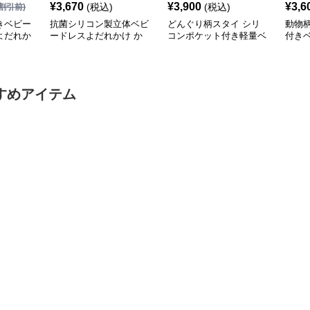
¥
3,670
¥
3,900
¥
3,6
(税込)
(税込)
割引前)
きベビー
抗菌シリコン製立体ベビ
どんぐり柄スタイ シリ
動物
よだれか
ードレスよだれかけ か
コンポケット付き軽量ベ
付き
柄スタ
わいいフルーツ柄スタイ
ビードレスよだれかけ
れか
すめアイテム