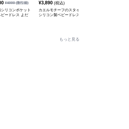
00
¥
3,890
¥
4,240
(税込)
(税込)
¥
4000
(割引前)
柄シリコンポケット
カエルモチーフのスタイ
シリコン製ポケット付き
ベビードレス よだ
シリコン製ベビードレス
ベビードレスよだれかけ
け（スタイ）
よだれかけ
柄物スタイ
もっと見る