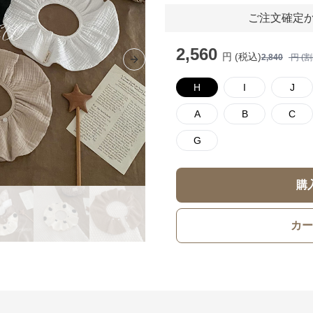
ご注文確定か
2,560
円 (税込)
2,840
円 (
Next slide
H
I
J
A
B
C
G
購
カー