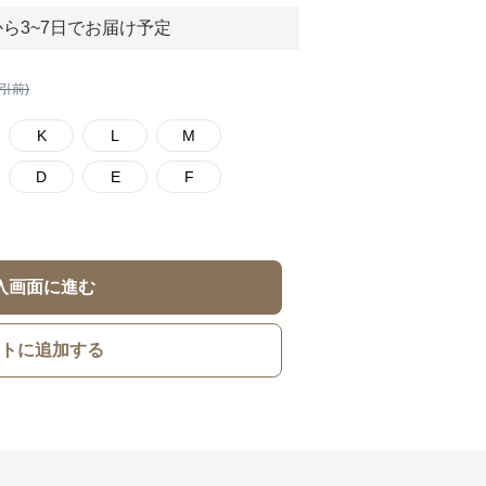
ら3~7日でお届け予定
割引前)
K
L
M
D
E
F
入画面に進む
トに追加する