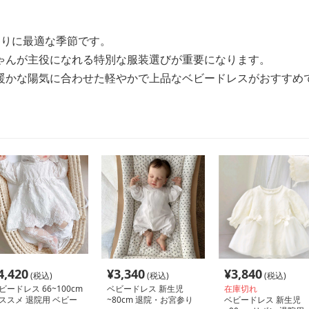
参りに最適な季節です。
ゃんが主役になれる特別な服装選びが重要になります。
暖かな陽気に合わせた軽やかで上品なベビードレスがおすすめ
4,420
¥
3,340
¥
3,840
(税込)
(税込)
(税込)
ビードレス 66~100cm
ベビードレス 新生児
在庫切れ
ススメ 退院用 ベビー
~80cm 退院・お宮参り
ベビードレス 新生児