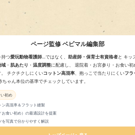
ページ監修 ベビマル編集部
を持つ
愛玩動物看護師
…ではなく、
助産師・保育士有資格者
と キッ
動域
・
肌あたり
・
温度調整
に配慮し、 退院着・お宮参り・お食い初
。 チクチクしにくい
コットン高混率
、抱っこで当たりにくい
フラ
 赤ちゃん本位の基準でチェックしています。
食い初め
トン高混率＆フラット縫製
／お食い初め）の最適設計を提案
ツを写真で分かりやすく解説
トップページへ戻る