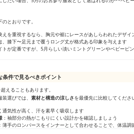
にしたい場合、5月のお宮参り服装として選ばれるのが**ベビ
下のとおりです。
映えを重視するなら、胸元や裾にレースがあしらわれたデザイ
は、膝下〜足元まで覆うロング丈が格式ある印象を与えます
イトが定番ですが、5月らしい淡いミントグリーンやベビーピ
な条件で見るべきポイント
を超えることもあります。
服装選びでは、
素材と構造の涼しさ
を最優先に比較してくださ
く通気性が高く、汗を素早く吸収します
様
：袖部分の熱がこもりにくい設計かを確認しましょう
：薄手のロンパースをインナーとして合わせることで、体温調