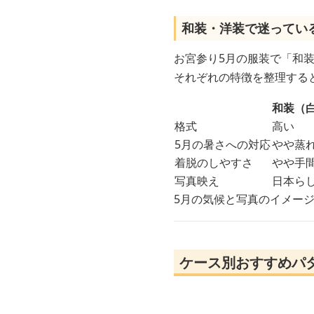
和装・洋装で迷ってい
お宮参り5月の服装で「和
それぞれの特徴を整理する
和装（
格式
高い
5月の暑さへの対応
やや蒸
着脱のしやすさ
やや手
写真映え
日本ら
5月の気候と写真のイメー
ケース別おすすめパ