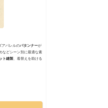
ズアパレルの
パタンナー
が
めなどシーン別に最適な素
ット縫製
、着替えを助ける