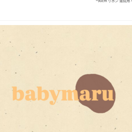
レス 退院 お宮参り
にぴったり 肌着風ベビ
~90cm リボン 退院用 
ードレス 退院用 お宮参
ビードレスセット お宮
り お食い初め 百日祝い
参り 記念撮影