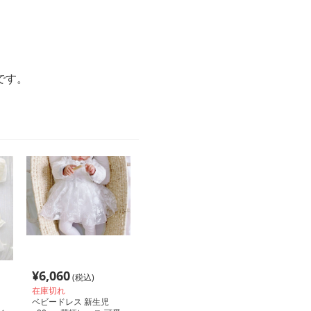
です。
¥
6,060
(税込)
在庫切れ
ベビードレス 新生児