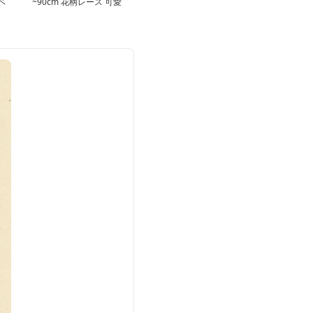
ベ
~90cm 花柄レース 可愛
い 退院用 ベビードレス
セット お宮参り