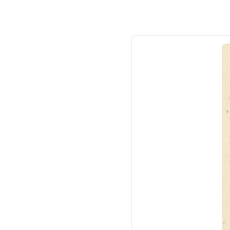
ボンネット＆ソックス付
ド
きお宮参りベビードレス
記念フォト