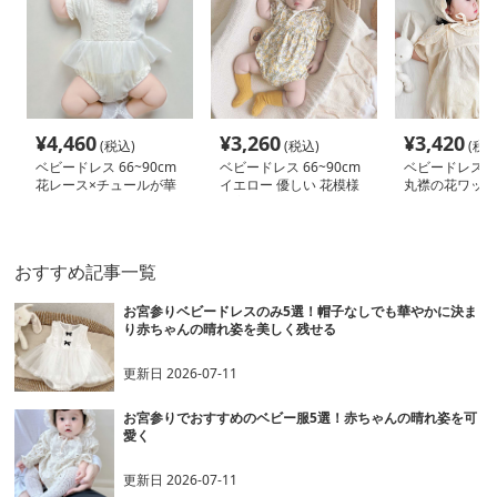
¥
4,460
¥
3,260
¥
3,420
(税込)
(税込)
(税込
ベビードレス 66~90cm
ベビードレス 66~90cm
ベビードレス 66
花レース×チュールが華
イエロー 優しい 花模様
丸襟の花ワッペ
やかなロンパース型ベビ
お宮参り ベビードレス
いベビードレス
ードレス 退院 お宮参り
お宮参り
り お食い初め 
OK
おすすめ記事一覧
お宮参りベビードレスのみ5選！帽子なしでも華やかに決ま
り赤ちゃんの晴れ姿を美しく残せる
更新日
2026-07-11
お宮参りでおすすめのベビー服5選！赤ちゃんの晴れ姿を可
愛く
更新日
2026-07-11