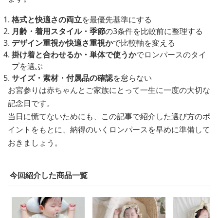
格式と快適さの両立
を最優先基準にする
月齢・着用スタイル・季節
の3条件を比較前に整理する
デザイン重視か快適さ重視か
で比較軸を変える
掛け着と合わせるか・単体で使うか
でロンパースのタイ
プを選ぶ
サイズ・素材・付属品の確認
を怠らない
お宮参りは赤ちゃんとご家族にとって一生に一度の大切な
記念日です。
当日に慌てないためにも、この記事で紹介した選び方のポ
イントをもとに、納得のいくロンパースを早めに準備して
おきましょう。
今回紹介した商品一覧