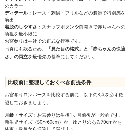
のカラー
ディテール
：レース・刺繍・フリルなどの装飾で特別感を
演出
着脱のしやすさ
：スナップボタンや前開きで赤ちゃんへの
負担を最小限に
お宮参りは神社での正式な行事です。
写真にも残るため、
「見た目の格式」と「赤ちゃんの快適
さ」の両立
を最優先の基準にしてください。
比較前に整理しておくべき前提条件
お宮参りロンパースを比較する前に、以下の3点を必ず確
認しておきましょう。
月齢・サイズ
：お宮参りは生後1ヶ月前後が一般的です。
新生児サイズ（50〜60cm）か、ゆとりのある70cmかを
体重・身長から逆算して選びます。