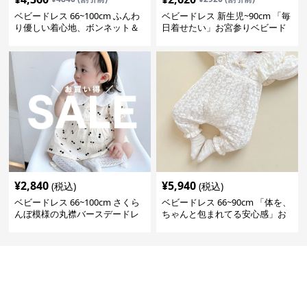
ベビードレス 66~100cm ふんわ
ベビードレス 新生児~90cm 「毎
り優しい着心地、ボンネット＆
日着せたい」お宮参りベビード
ソックス付きお宮参りベビード
レス 退院 おうち使い
レス 記念フォト
¥
2,840
¥
5,940
(税込)
(税込)
ベビードレス 66~100cm さくら
ベビードレス 66~90cm 「体を、
んぼ模様の丸襟バースデードレ
ちゃんと包まれてる安心感」お
ス バースデー 普段使い
宮参りベビードレス お宮参り