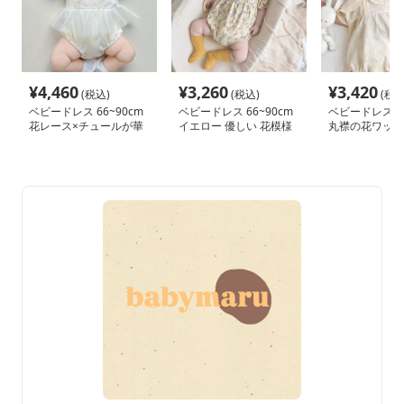
¥
4,460
¥
3,260
¥
3,420
(税込)
(税込)
(税込
ベビードレス 66~90cm
ベビードレス 66~90cm
ベビードレス 66
花レース×チュールが華
イエロー 優しい 花模様
丸襟の花ワッペ
やかなロンパース型ベビ
お宮参り ベビードレス
いベビードレス
ードレス 退院 お宮参り
お宮参り
り お食い初め 
OK