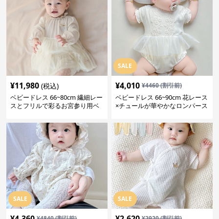
SALE
¥
11,980
¥
4,010
(税込)
¥
4460
(割引前)
ベビードレス 66~80cm 繊細レー
ベビードレス 66~90cm 花レース
スとフリルで彩るお宮参り用ベ
×チュールが華やかなロンパース
ビードレス お宮参り 百日祝い
型ベビードレス 退院 お宮参り
SALE
SALE
¥
4,360
¥
2,620
¥
4840
(割引前)
¥
2920
(割引前)