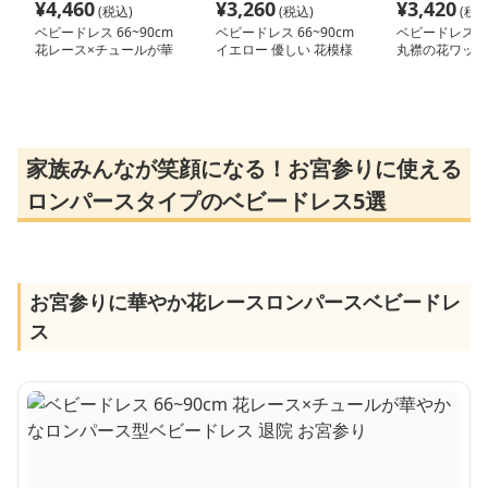
¥
4,460
¥
3,260
¥
3,420
(税込)
(税込)
(税込
ベビードレス 66~90cm
ベビードレス 66~90cm
ベビードレス 66
花レース×チュールが華
イエロー 優しい 花模様
丸襟の花ワッペ
やかなロンパース型ベビ
お宮参り ベビードレス
いベビードレス
ードレス 退院 お宮参り
お宮参り
り お食い初め 
OK
家族みんなが笑顔になる！お宮参りに使える
ロンパースタイプのベビードレス5選
お宮参りに華やか花レースロンパースベビードレ
ス