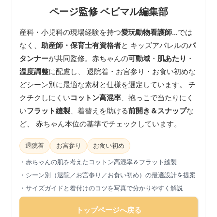
ページ監修 ベビマル編集部
産科・小児科の現場経験を持つ
愛玩動物看護師
…では
なく、
助産師・保育士有資格者
と キッズアパレルの
パ
タンナー
が共同監修。赤ちゃんの
可動域
・
肌あたり
・
温度調整
に配慮し、 退院着・お宮参り・お食い初めな
どシーン別に最適な素材と仕様を選定しています。 チ
クチクしにくい
コットン高混率
、抱っこで当たりにく
い
フラット縫製
、着替えを助ける
前開き＆スナップ
な
ど、 赤ちゃん本位の基準でチェックしています。
退院着
お宮参り
お食い初め
・赤ちゃんの肌を考えたコットン高混率＆フラット縫製
・シーン別（退院／お宮参り／お食い初め）の最適設計を提案
・サイズガイドと着付けのコツを写真で分かりやすく解説
トップページへ戻る