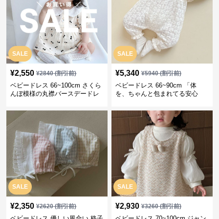
SALE
SALE
¥
2,550
¥
5,340
¥
2840
(割引前)
¥
5940
(割引前)
ベビードレス 66~100cm さくら
ベビードレス 66~90cm 「体
んぼ模様の丸襟バースデードレ
を、ちゃんと包まれてる安心
ス バースデー 普段使い
感」お宮参りベビードレス お宮
参り
SALE
SALE
¥
2,350
¥
2,930
¥
2620
(割引前)
¥
3260
(割引前)
ベビードレス 優しい風合い 格子
ベビードレス 70~100cm ジャン