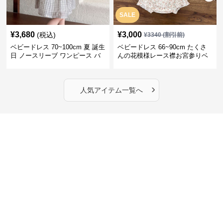
SALE
¥
3,680
¥
3,000
(税込)
¥
3340
(割引前)
ベビードレス 70~100cm 夏 誕生
ベビードレス 66~90cm たくさ
日 ノースリーブ ワンピース バ
んの花模様レース襟お宮参りベ
ースデー ベビードレス バースデ
ビードレス お宮参り
ー
›
人気アイテム一覧へ