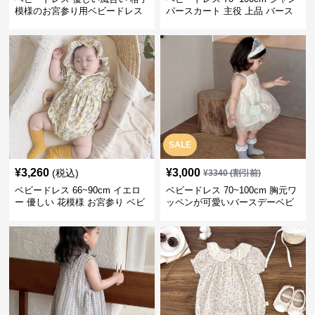
模様のお宮参り用ベビードレス
パースカート 主役 上品 バース
ボンネット
デー ベビードレス 誕生日 お披
露目 秋冬春
SALE
¥
3,260
¥
3,000
(税込)
¥
3340
(割引前)
ベビードレス 66~90cm イエロ
ベビードレス 70~100cm 胸元ワ
ー 優しい 花模様 お宮参り ベビ
ッペンが可愛いバースデーベビ
ードレス お宮参り
ードレス バースデー お出かけ