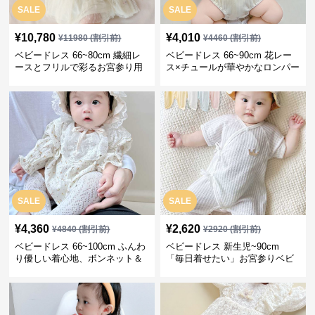
SALE
SALE
¥
10,780
¥
4,010
¥
11980
(割引前)
¥
4460
(割引前)
ベビードレス 66~80cm 繊細レ
ベビードレス 66~90cm 花レー
ースとフリルで彩るお宮参り用
ス×チュールが華やかなロンパー
ベビードレス お宮参り 百日祝い
ス型ベビードレス 退院 お宮参り
SALE
SALE
¥
4,360
¥
2,620
¥
4840
(割引前)
¥
2920
(割引前)
ベビードレス 66~100cm ふんわ
ベビードレス 新生児~90cm
り優しい着心地、ボンネット＆
「毎日着せたい」お宮参りベビ
ソックス付きお宮参りベビード
ードレス 退院 おうち使い
レス 記念フォト