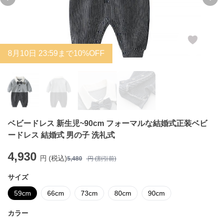
Previous slide
Ne
8
月
10
日 23:59まで10%OFF
ベビードレス 新生児~90cm フォーマルな結婚式正装ベビ
ードレス 結婚式 男の子 洗礼式
4,930
円 (税込)
5,480
円 (割引前)
サイズ
59cm
66cm
73cm
80cm
90cm
カラー