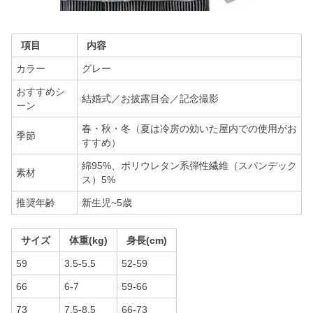
項目
内容
カラー
グレー
おすすめシ
結婚式／お披露目会／記念撮影
ーン
春・秋・冬（夏は冷房の効いた屋内での使用がお
季節
すすめ）
綿95%、ポリウレタン系弾性繊維（スパンデック
素材
ス）5%
推奨年齢
新生児~5歳
サイズ
体重(kg)
身長(cm)
59
3.5-5.5
52-59
66
6-7
59-66
73
7.5-8.5
66-73