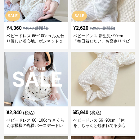
SALE
SALE
¥
4,360
¥
2,620
¥
4840
(割引前)
¥
2920
(割引前)
ベビードレス 66~100cm ふんわ
ベビードレス 新生児~90cm
り優しい着心地、ボンネット＆
「毎日着せたい」お宮参りベビ
ソックス付きお宮参りベビード
ードレス 退院 おうち使い
レス 記念フォト
¥
2,840
¥
5,940
(税込)
(税込)
ベビードレス 66~100cm さくら
ベビードレス 66~90cm 「体
んぼ模様の丸襟バースデードレ
を、ちゃんと包まれてる安心
ス バースデー 普段使い
感」お宮参りベビードレス お宮
参り