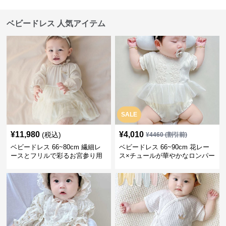
ベビードレス 人気アイテム
SALE
¥
11,980
¥
4,010
(税込)
¥
4460
(割引前)
ベビードレス 66~80cm 繊細レ
ベビードレス 66~90cm 花レー
ースとフリルで彩るお宮参り用
ス×チュールが華やかなロンパー
ベビードレス お宮参り 百日祝い
ス型ベビードレス 退院 お宮参り