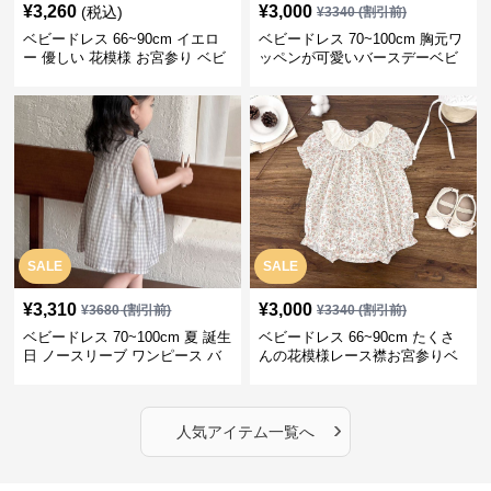
¥
3,260
¥
3,000
(税込)
¥
3340
(割引前)
ベビードレス 66~90cm イエロ
ベビードレス 70~100cm 胸元ワ
ー 優しい 花模様 お宮参り ベビ
ッペンが可愛いバースデーベビ
ードレス お宮参り
ードレス バースデー お出かけ
SALE
SALE
¥
3,310
¥
3,000
¥
3680
(割引前)
¥
3340
(割引前)
ベビードレス 70~100cm 夏 誕生
ベビードレス 66~90cm たくさ
日 ノースリーブ ワンピース バ
んの花模様レース襟お宮参りベ
ースデー ベビードレス バースデ
ビードレス お宮参り
ー
›
人気アイテム一覧へ