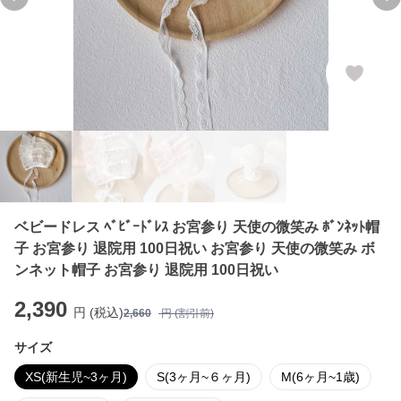
Previous slide
Ne
ベビードレス ﾍﾞﾋﾞｰﾄﾞﾚｽ お宮参り 天使の微笑み ﾎﾞﾝﾈｯﾄ帽
子 お宮参り 退院用 100日祝い お宮参り 天使の微笑み ボ
ンネット帽子 お宮参り 退院用 100日祝い
2,390
円 (税込)
2,660
円 (割引前)
サイズ
XS(新生児~3ヶ月)
S(3ヶ月~６ヶ月)
M(6ヶ月~1歳)