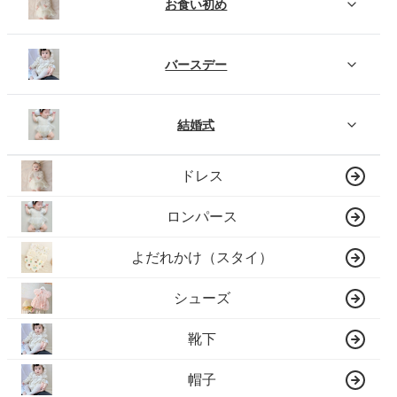
お食い初め
バースデー
結婚式
ドレス
ロンパース
よだれかけ（スタイ）
シューズ
靴下
帽子