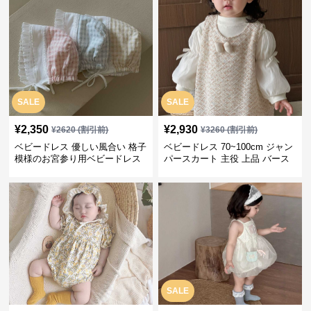
SALE
SALE
¥
2,350
¥
2,930
¥
2620
(割引前)
¥
3260
(割引前)
ベビードレス 優しい風合い 格子
ベビードレス 70~100cm ジャン
模様のお宮参り用ベビードレス
パースカート 主役 上品 バース
ボンネット
デー ベビードレス 誕生日 お披
露目 秋冬春
SALE