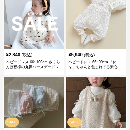
¥
2,840
¥
5,940
(税込)
(税込)
ベビードレス 66~100cm さくら
ベビードレス 66~90cm 「体
んぼ模様の丸襟バースデードレ
を、ちゃんと包まれてる安心
ス バースデー 普段使い
感」お宮参りベビードレス お宮
参り
SALE
SALE