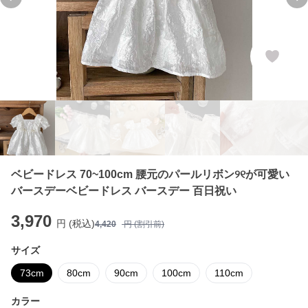
Previous slide
Ne
ベビードレス 70~100cm 腰元のパールリボン୨୧が可愛い
バースデーベビードレス バースデー 百日祝い
3,970
円 (税込)
4,420
円 (割引前)
サイズ
73cm
80cm
90cm
100cm
110cm
カラー