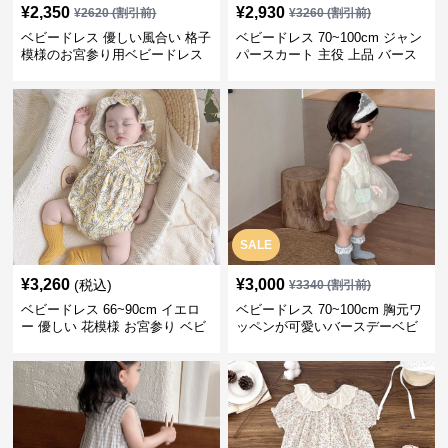
¥
2,350
¥
2,930
¥
2620
(割引前)
¥
3260
(割引前)
ベビードレス 優しい風合い 格子
ベビードレス 70~100cm ジャン
模様のお宮参り用ベビードレス
パースカート 主役 上品 バース
ボンネット
デー ベビードレス 誕生日 お披
露目 秋冬春
SALE
¥
3,260
¥
3,000
(税込)
¥
3340
(割引前)
ベビードレス 66~90cm イエロ
ベビードレス 70~100cm 胸元ワ
ー 優しい 花模様 お宮参り ベビ
ッペンが可愛いバースデーベビ
ードレス お宮参り
ードレス バースデー お出かけ