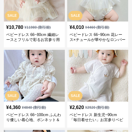
SALE
SALE
¥
10,780
¥
4,010
¥
11980
(割引前)
¥
4460
(割引前)
ベビードレス 66~80cm 繊細レ
ベビードレス 66~90cm 花レー
ースとフリルで彩るお宮参り用
ス×チュールが華やかなロンパー
ベビードレス お宮参り 百日祝い
ス型ベビードレス 退院 お宮参り
SALE
SALE
¥
4,360
¥
2,620
¥
4840
(割引前)
¥
2920
(割引前)
ベビードレス 66~100cm ふんわ
ベビードレス 新生児~90cm
り優しい着心地、ボンネット＆
「毎日着せたい」お宮参りベビ
ソックス付きお宮参りベビード
ードレス 退院 おうち使い
レス 記念フォト