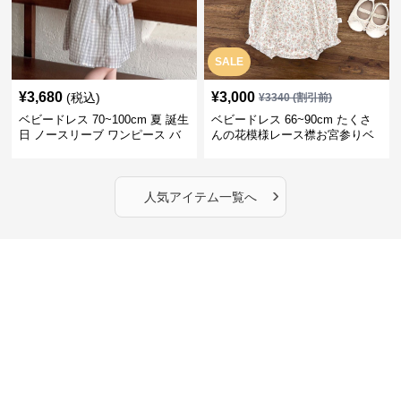
SALE
¥
3,680
¥
3,000
(税込)
¥
3340
(割引前)
ベビードレス 70~100cm 夏 誕生
ベビードレス 66~90cm たくさ
日 ノースリーブ ワンピース バ
んの花模様レース襟お宮参りベ
ースデー ベビードレス バースデ
ビードレス お宮参り
ー
›
人気アイテム一覧へ