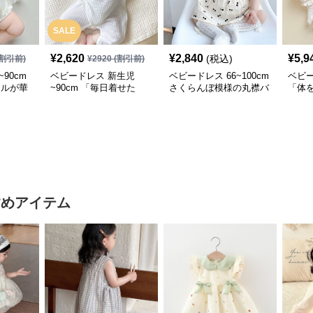
SALE
¥
2,620
¥
2,840
¥
5,9
(税込)
割引前)
¥
2920
(割引前)
90cm
ベビードレス 新生児
ベビードレス 66~100cm
ベビー
ールが華
~90cm 「毎日着せた
さくらんぼ模様の丸襟バ
「体
ス型ベビ
い」お宮参りベビードレ
ースデードレス バース
てる
お宮参り
ス 退院 おうち使い
デー 普段使い
ビー
すめアイテム