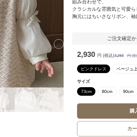
組み合わせで、
クラシカルな雰囲気と可愛ら
胸元にはちいさなリボン、袖
ご注文確定か
Next slide
2,930
円 (税込)
3,260
円 (
ピンクドレス
ベージュ
サイズ
73cm
80cm
90cm
購
カー