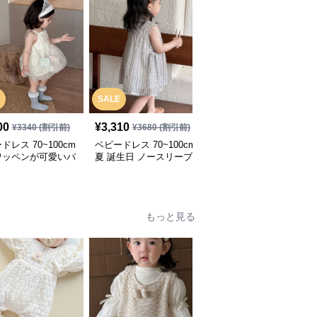
SALE
SALE
00
¥
3,310
¥
3,000
¥
3340
(割引前)
¥
3680
(割引前)
¥
3340
(割引前)
ドレス 70~100cm
ベビードレス 70~100cm
ベビードレス 66~90cm
ワッペンが可愛いバ
夏 誕生日 ノースリーブ
たくさんの花模様レース
デーベビードレス
ワンピース バースデー
襟お宮参りベビードレス
スデー お出かけ
ベビードレス バースデ
お宮参り
ー
もっと見る