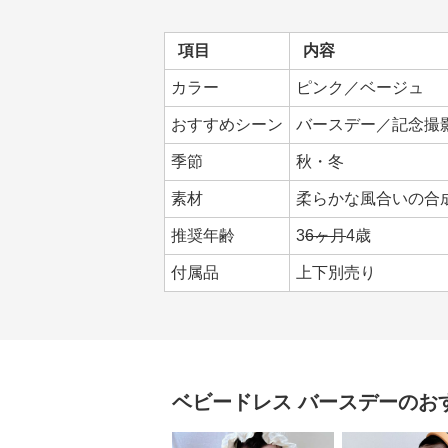
項目
内容
カラー
ピンク／ベージュ
おすすめシーン
バースデー／記念撮
季節
秋・冬
素材
柔らかな風合いの合
推奨年齢
3
6ヶ月
4歳
付属品
上下別売り
ベビードレス
バースデー
のお