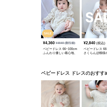
SALE
¥
4,360
¥
2,840
(税込)
¥
4840
(割引前)
ベビードレス 66~100cm
ベビードレス 66~
ふんわり優しい着心地、
さくらんぼ模様
ボンネット＆ソックス付
ースデードレス 
きお宮参りベビードレス
デー 普段使い
記念フォト
ベビードレス
ドレス
のおすす