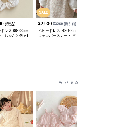
SALE
40
¥
2,930
¥
3,260
(税込)
(税込)
¥
3260
(割引前)
ドレス 66~90cm
ベビードレス 70~100cm
ベビードレス 66~90cm
を、ちゃんと包まれ
ジャンパースカート 主
イエロー 優しい 花模様
安心感」お宮参りベ
役 上品 バースデー ベビ
お宮参り ベビードレス
ドレス お宮参り
ードレス 誕生日 お披露
お宮参り
目 秋冬春
もっと見る