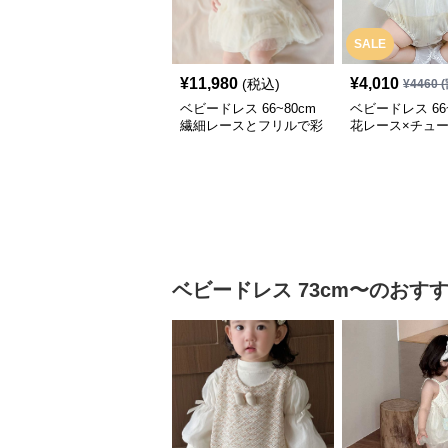
SALE
¥
11,980
¥
4,010
(税込)
¥
4460
(
ベビードレス 66~80cm
ベビードレス 66~
繊細レースとフリルで彩
花レース×チュ
るお宮参り用ベビードレ
やかなロンパー
ス お宮参り 百日祝い
ードレス 退院 
ベビードレス
73cm〜
のおす