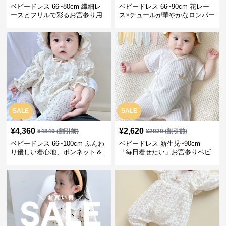
ベビードレス 66~80cm 繊細レ
ベビードレス 66~90cm 花レー
ースとフリルで彩るお宮参り用
ス×チュールが華やかなロンパー
ベビードレス お宮参り 百日祝い
ス型ベビードレス 退院 お宮参り
SALE
SALE
¥
4,360
¥
2,620
¥
4840
(割引前)
¥
2920
(割引前)
ベビードレス 66~100cm ふんわ
ベビードレス 新生児~90cm
り優しい着心地、ボンネット＆
「毎日着せたい」お宮参りベビ
ソックス付きお宮参りベビード
ードレス 退院 おうち使い
レス 記念フォト