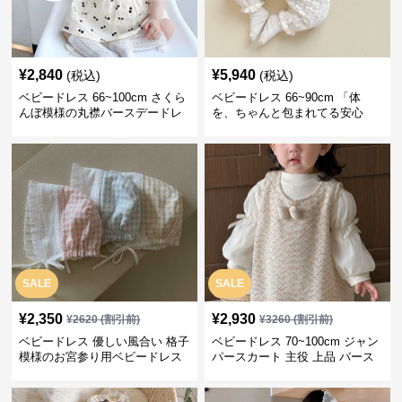
¥
2,840
¥
5,940
(税込)
(税込)
ベビードレス 66~100cm さくら
ベビードレス 66~90cm 「体
んぼ模様の丸襟バースデードレ
を、ちゃんと包まれてる安心
ス バースデー 普段使い
感」お宮参りベビードレス お宮
参り
SALE
SALE
¥
2,350
¥
2,930
¥
2620
(割引前)
¥
3260
(割引前)
ベビードレス 優しい風合い 格子
ベビードレス 70~100cm ジャン
模様のお宮参り用ベビードレス
パースカート 主役 上品 バース
ボンネット
デー ベビードレス 誕生日 お披
露目 秋冬春