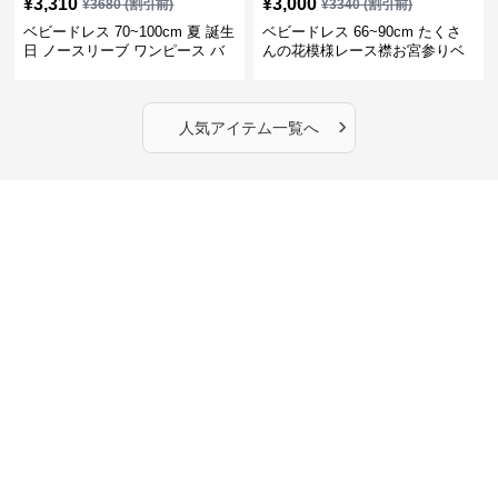
¥
3,310
¥
3,000
¥
3680
(割引前)
¥
3340
(割引前)
ベビードレス 70~100cm 夏 誕生
ベビードレス 66~90cm たくさ
日 ノースリーブ ワンピース バ
んの花模様レース襟お宮参りベ
ースデー ベビードレス バースデ
ビードレス お宮参り
ー
›
人気アイテム一覧へ