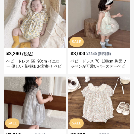
SALE
¥
3,260
¥
3,000
(税込)
¥
3340
(割引前)
ベビードレス 66~90cm イエロ
ベビードレス 70~100cm 胸元ワ
ー 優しい 花模様 お宮参り ベビ
ッペンが可愛いバースデーベビ
ードレス お宮参り
ードレス バースデー お出かけ
SALE
SALE