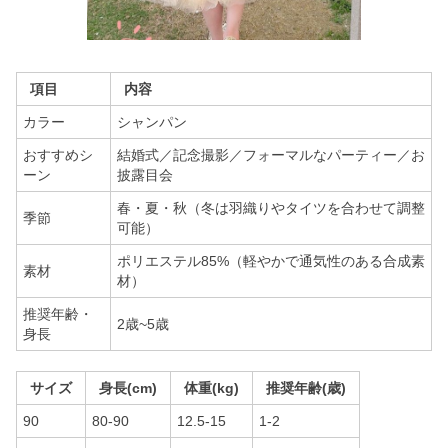
項目
内容
カラー
シャンパン
おすすめシ
結婚式／記念撮影／フォーマルなパーティー／お
ーン
披露目会
春・夏・秋（冬は羽織りやタイツを合わせて調整
季節
可能）
ポリエステル85%（軽やかで通気性のある合成素
素材
材）
推奨年齢・
2歳~5歳
身長
サイズ
身長(cm)
体重(kg)
推奨年齢(歳)
90
80-90
12.5-15
1-2