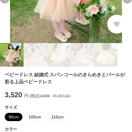
Previous slide
Ne
ベビードレス 結婚式 スパンコールのきらめきとパールが
彩る上品ベビードレス
3,520
円 (税込)
3,920
円 (割引前)
サイズ
90cm
100cm
110cm
カラー