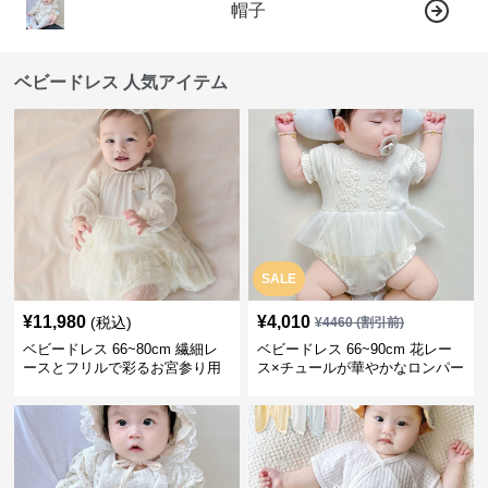
帽子
ベビードレス 人気アイテム
SALE
¥
11,980
¥
4,010
(税込)
¥
4460
(割引前)
ベビードレス 66~80cm 繊細レ
ベビードレス 66~90cm 花レー
ースとフリルで彩るお宮参り用
ス×チュールが華やかなロンパー
ベビードレス お宮参り 百日祝い
ス型ベビードレス 退院 お宮参り