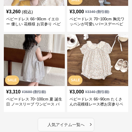
SALE
¥
3,260
¥
3,000
(税込)
¥
3340
(割引前)
ベビードレス 66~90cm イエロ
ベビードレス 70~100cm 胸元ワ
ー 優しい 花模様 お宮参り ベビ
ッペンが可愛いバースデーベビ
ードレス お宮参り
ードレス バースデー お出かけ
SALE
SALE
¥
3,310
¥
3,000
¥
3680
(割引前)
¥
3340
(割引前)
ベビードレス 70~100cm 夏 誕生
ベビードレス 66~90cm たくさ
日 ノースリーブ ワンピース バ
んの花模様レース襟お宮参りベ
ースデー ベビードレス バースデ
ビードレス お宮参り
ー
›
人気アイテム一覧へ