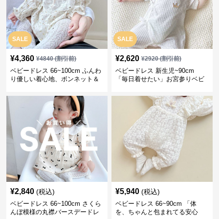
SALE
SALE
¥
4,360
¥
2,620
¥
4840
(割引前)
¥
2920
(割引前)
ベビードレス 66~100cm ふんわ
ベビードレス 新生児~90cm
り優しい着心地、ボンネット＆
「毎日着せたい」お宮参りベビ
ソックス付きお宮参りベビード
ードレス 退院 おうち使い
レス 記念フォト
¥
2,840
¥
5,940
(税込)
(税込)
ベビードレス 66~100cm さくら
ベビードレス 66~90cm 「体
んぼ模様の丸襟バースデードレ
を、ちゃんと包まれてる安心