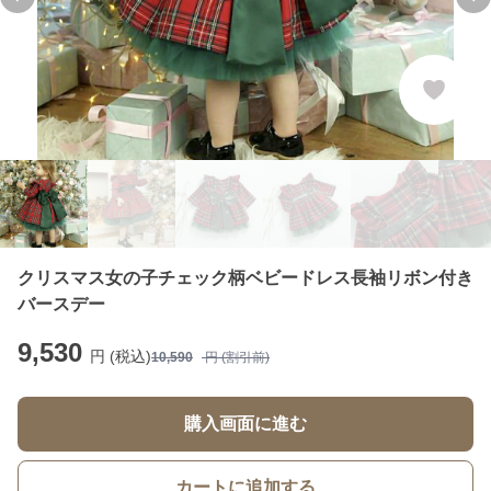
Previous slide
Ne
クリスマス女の子チェック柄ベビードレス長袖リボン付き
バースデー
9,530
円 (税込)
10,590
円 (割引前)
購入画面に進む
カートに追加する