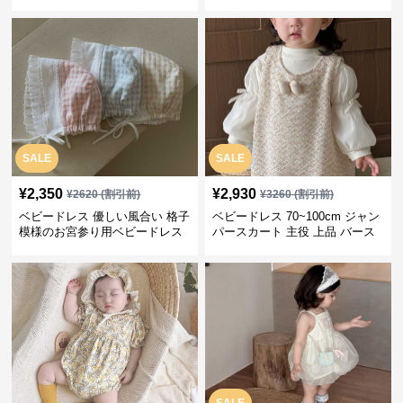
ス バースデー 普段使い
感」お宮参りベビードレス お宮
参り
SALE
SALE
¥
2,350
¥
2,930
¥
2620
(割引前)
¥
3260
(割引前)
ベビードレス 優しい風合い 格子
ベビードレス 70~100cm ジャン
模様のお宮参り用ベビードレス
パースカート 主役 上品 バース
ボンネット
デー ベビードレス 誕生日 お披
露目 秋冬春