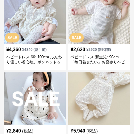
SALE
SALE
¥
4,360
¥
2,620
¥
4840
(割引前)
¥
2920
(割引前)
ベビードレス 66~100cm ふんわ
ベビードレス 新生児~90cm
り優しい着心地、ボンネット＆
「毎日着せたい」お宮参りベビ
ソックス付きお宮参りベビード
ードレス 退院 おうち使い
レス 記念フォト
¥
2,840
¥
5,940
(税込)
(税込)