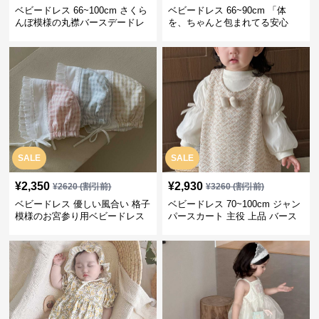
ベビードレス 66~100cm さくら
ベビードレス 66~90cm 「体
んぼ模様の丸襟バースデードレ
を、ちゃんと包まれてる安心
ス バースデー 普段使い
感」お宮参りベビードレス お宮
参り
SALE
SALE
¥
2,350
¥
2,930
¥
2620
(割引前)
¥
3260
(割引前)
ベビードレス 優しい風合い 格子
ベビードレス 70~100cm ジャン
模様のお宮参り用ベビードレス
パースカート 主役 上品 バース
ボンネット
デー ベビードレス 誕生日 お披
露目 秋冬春