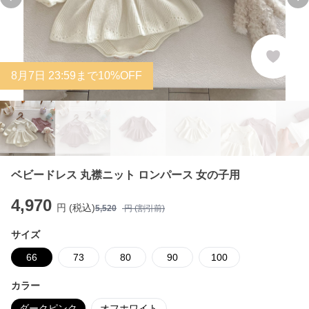
Previous slide
Ne
8
月
7
日 23:59まで10%OFF
ベビードレス 丸襟ニット ロンパース 女の子用
4,970
円 (税込)
5,520
円 (割引前)
サイズ
66
73
80
90
100
カラー
ダークピンク
オフホワイト