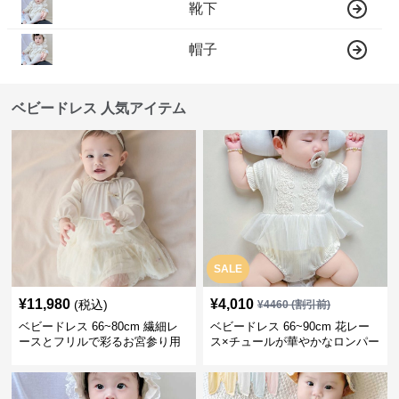
靴下
帽子
ベビードレス 人気アイテム
SALE
¥
11,980
¥
4,010
(税込)
¥
4460
(割引前)
ベビードレス 66~80cm 繊細レ
ベビードレス 66~90cm 花レー
ースとフリルで彩るお宮参り用
ス×チュールが華やかなロンパー
ベビードレス お宮参り 百日祝い
ス型ベビードレス 退院 お宮参り