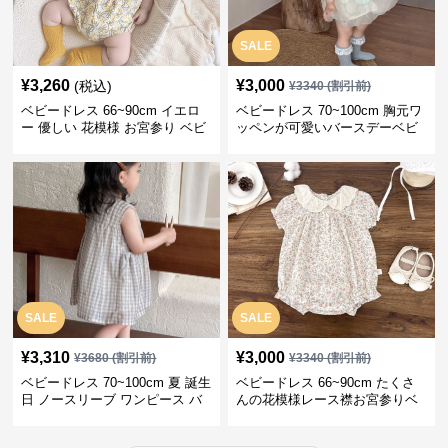
SALE
¥
3,260
¥
3,000
(税込)
¥
3340
(割引前)
ベビードレス 66~90cm イエロ
ベビードレス 70~100cm 胸元ワ
ー 優しい 花模様 お宮参り ベビ
ッペンが可愛いバースデーベビ
ードレス お宮参り
ードレス バースデー お出かけ
SALE
SALE
¥
3,310
¥
3,000
¥
3680
(割引前)
¥
3340
(割引前)
ベビードレス 70~100cm 夏 誕生
ベビードレス 66~90cm たくさ
日 ノースリーブ ワンピース バ
んの花模様レース襟お宮参りベ
ースデー ベビードレス バースデ
ビードレス お宮参り
ー