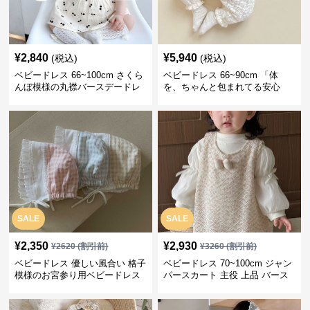
¥
2,840
¥
5,940
(税込)
(税込)
ベビードレス 66~100cm さくら
ベビードレス 66~90cm 「体
んぼ模様の丸襟バースデードレ
を、ちゃんと包まれてる安心
ス バースデー 普段使い
感」お宮参りベビードレス お宮
参り
SALE
SALE
¥
2,350
¥
2,930
¥
2620
(割引前)
¥
3260
(割引前)
ベビードレス 優しい風合い 格子
ベビードレス 70~100cm ジャン
模様のお宮参り用ベビードレス
パースカート 主役 上品 バース
ボンネット
デー ベビードレス 誕生日 お披
露目 秋冬春