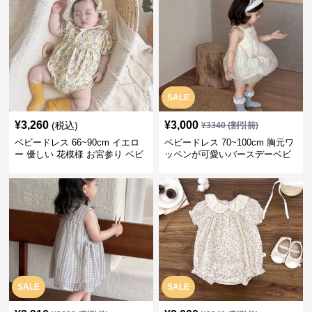
SALE
¥
3,260
¥
3,000
(税込)
¥
3340
(割引前)
ベビードレス 66~90cm イエロ
ベビードレス 70~100cm 胸元ワ
ー 優しい 花模様 お宮参り ベビ
ッペンが可愛いバースデーベビ
ードレス お宮参り
ードレス バースデー お出かけ
SALE
SALE