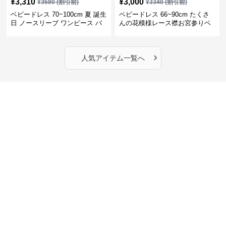
¥
3,310
¥
3,000
¥
3680
(割引前)
¥
3340
(割引前)
ベビードレス 70~100cm 夏 誕生
ベビードレス 66~90cm たくさ
日 ノースリーブ ワンピース バ
んの花模様レース襟お宮参りベ
ースデー ベビードレス バースデ
ビードレス お宮参り
ー
›
人気アイテム一覧へ