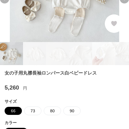
Previous slide
Ne
女の子用丸襟長袖ロンパース白ベビードレス
5,260
円
サイズ
66
73
80
90
カラー