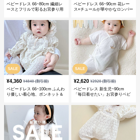
ベビードレス 66~80cm 繊細レ
ベビードレス 66~90cm 花レー
ースとフリルで彩るお宮参り用
ス×チュールが華やかなロンパー
ベビードレス お宮参り 百日祝い
ス型ベビードレス 退院 お宮参り
SALE
SALE
¥
4,360
¥
2,620
¥
4840
(割引前)
¥
2920
(割引前)
ベビードレス 66~100cm ふんわ
ベビードレス 新生児~90cm
り優しい着心地、ボンネット＆
「毎日着せたい」お宮参りベビ
ソックス付きお宮参りベビード
ードレス 退院 おうち使い
レス 記念フォト