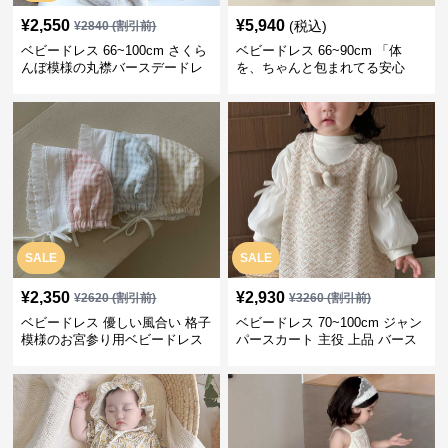
¥
2,550
¥
5,940
(税込)
¥
2840
(割引前)
ベビードレス 66~100cm さくら
ベビードレス 66~90cm 「体
んぼ模様の丸襟バースデードレ
を、ちゃんと包まれてる安心
ス バースデー 普段使い
感」お宮参りベビードレス お宮
参り
SALE
SALE
¥
2,350
¥
2,930
¥
2620
(割引前)
¥
3260
(割引前)
ベビードレス 優しい風合い 格子
ベビードレス 70~100cm ジャン
模様のお宮参り用ベビードレス
パースカート 主役 上品 バース
ボンネット
デー ベビードレス 誕生日 お披
露目 秋冬春