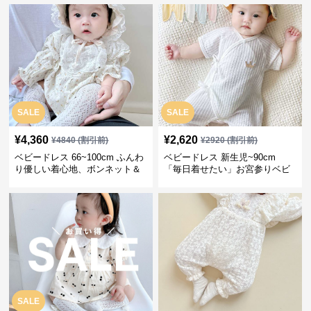
SALE
SALE
¥
4,360
¥
2,620
¥
4840
(割引前)
¥
2920
(割引前)
ベビードレス 66~100cm ふんわ
ベビードレス 新生児~90cm
り優しい着心地、ボンネット＆
「毎日着せたい」お宮参りベビ
ソックス付きお宮参りベビード
ードレス 退院 おうち使い
レス 記念フォト
SALE