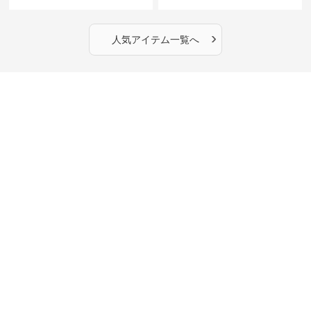
ースデー ベビードレス バースデ
ビードレス お宮参り
ー
›
人気アイテム一覧へ