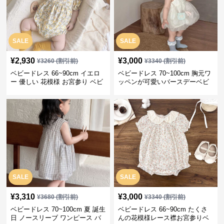
SALE
SALE
¥
2,930
¥
3,000
¥
3260
(割引前)
¥
3340
(割引前)
ベビードレス 66~90cm イエロ
ベビードレス 70~100cm 胸元ワ
ー 優しい 花模様 お宮参り ベビ
ッペンが可愛いバースデーベビ
ードレス お宮参り
ードレス バースデー お出かけ
SALE
SALE
¥
3,310
¥
3,000
¥
3680
(割引前)
¥
3340
(割引前)
ベビードレス 70~100cm 夏 誕生
ベビードレス 66~90cm たくさ
日 ノースリーブ ワンピース バ
んの花模様レース襟お宮参りベ