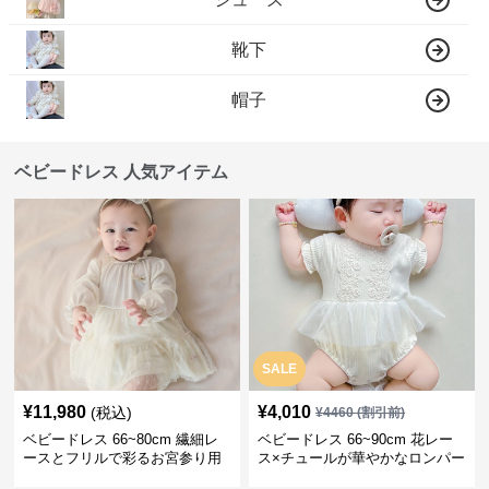
靴下
帽子
ベビードレス 人気アイテム
SALE
¥
11,980
¥
4,010
(税込)
¥
4460
(割引前)
ベビードレス 66~80cm 繊細レ
ベビードレス 66~90cm 花レー
ースとフリルで彩るお宮参り用
ス×チュールが華やかなロンパー
ベビードレス お宮参り 百日祝い
ス型ベビードレス 退院 お宮参り