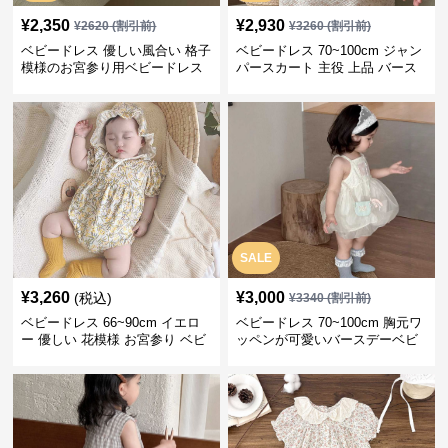
¥
2,350
¥
2,930
¥
2620
(割引前)
¥
3260
(割引前)
ベビードレス 優しい風合い 格子
ベビードレス 70~100cm ジャン
模様のお宮参り用ベビードレス
パースカート 主役 上品 バース
ボンネット
デー ベビードレス 誕生日 お披
露目 秋冬春
SALE
¥
3,260
¥
3,000
(税込)
¥
3340
(割引前)
ベビードレス 66~90cm イエロ
ベビードレス 70~100cm 胸元ワ
ー 優しい 花模様 お宮参り ベビ
ッペンが可愛いバースデーベビ
ードレス お宮参り
ードレス バースデー お出かけ