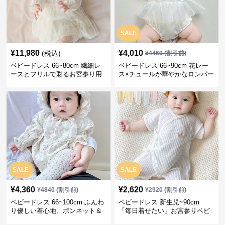
SALE
¥
11,980
¥
4,010
(税込)
¥
4460
(割引前)
ベビードレス 66~80cm 繊細レ
ベビードレス 66~90cm 花レー
ースとフリルで彩るお宮参り用
ス×チュールが華やかなロンパー
ベビードレス お宮参り 百日祝い
ス型ベビードレス 退院 お宮参り
SALE
SALE
¥
4,360
¥
2,620
¥
4840
(割引前)
¥
2920
(割引前)
ベビードレス 66~100cm ふんわ
ベビードレス 新生児~90cm
り優しい着心地、ボンネット＆
「毎日着せたい」お宮参りベビ
ソックス付きお宮参りベビード
ードレス 退院 おうち使い