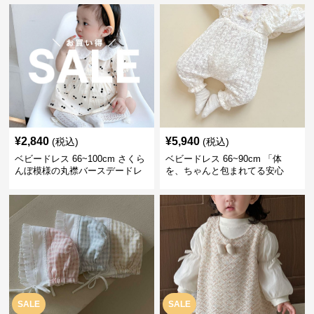
レス 記念フォト
¥
2,840
¥
5,940
(税込)
(税込)
ベビードレス 66~100cm さくら
ベビードレス 66~90cm 「体
んぼ模様の丸襟バースデードレ
を、ちゃんと包まれてる安心
ス バースデー 普段使い
感」お宮参りベビードレス お宮
参り
SALE
SALE