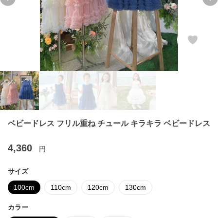
Previous slide
Ne
ベビードレス フリル重ね チュール キラキラ ベビードレス
4,360
円
サイズ
100cm
110cm
120cm
130cm
カラー