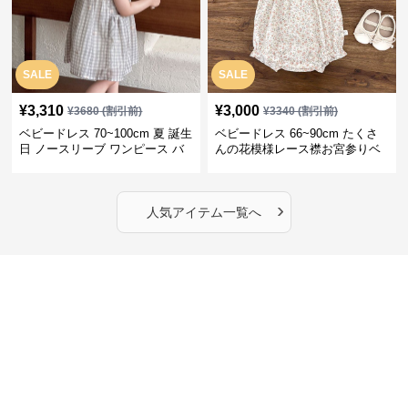
SALE
SALE
¥
3,310
¥
3,000
¥
3680
(割引前)
¥
3340
(割引前)
ベビードレス 70~100cm 夏 誕生
ベビードレス 66~90cm たくさ
日 ノースリーブ ワンピース バ
んの花模様レース襟お宮参りベ
ースデー ベビードレス バースデ
ビードレス お宮参り
ー
›
人気アイテム一覧へ