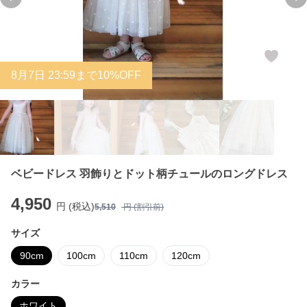
Previous slide
Ne
8
月
7
日 23:59まで10%OFF
ベビードレス 羽飾りとドット柄チュールのロングドレス
4,950
円 (税込)
5,510
円 (割引前)
サイズ
90cm
100cm
110cm
120cm
カラー
ホワイト