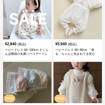
¥
2,840
¥
5,940
(税込)
(税込)
ベビードレス 66~100cm さくら
ベビードレス 66~90cm 「体
んぼ模様の丸襟バースデードレ
を、ちゃんと包まれてる安心
ス バースデー 普段使い
感」お宮参りベビードレス お宮
参り
SALE
SALE