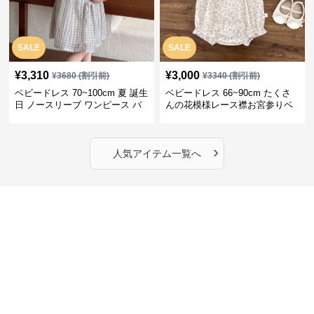
SALE
SALE
¥
3,310
¥
3,000
¥
3680
(割引前)
¥
3340
(割引前)
ベビードレス 70~100cm 夏 誕生
ベビードレス 66~90cm たくさ
日 ノースリーブ ワンピース バ
んの花模様レース襟お宮参りベ
ースデー ベビードレス バースデ
ビードレス お宮参り
ー
›
人気アイテム一覧へ