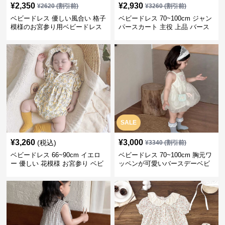
¥
2,350
¥
2,930
¥
2620
(割引前)
¥
3260
(割引前)
ベビードレス 優しい風合い 格子
ベビードレス 70~100cm ジャン
模様のお宮参り用ベビードレス
パースカート 主役 上品 バース
ボンネット
デー ベビードレス 誕生日 お披
露目 秋冬春
SALE
¥
3,260
¥
3,000
(税込)
¥
3340
(割引前)
ベビードレス 66~90cm イエロ
ベビードレス 70~100cm 胸元ワ
ー 優しい 花模様 お宮参り ベビ
ッペンが可愛いバースデーベビ
ードレス お宮参り
ードレス バースデー お出かけ