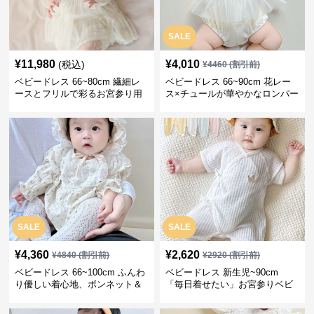
SALE
¥
11,980
¥
4,010
(税込)
¥
4460
(割引前)
ベビードレス 66~80cm 繊細レ
ベビードレス 66~90cm 花レー
ースとフリルで彩るお宮参り用
ス×チュールが華やかなロンパー
ベビードレス お宮参り 百日祝い
ス型ベビードレス 退院 お宮参り
SALE
SALE
¥
4,360
¥
2,620
¥
4840
(割引前)
¥
2920
(割引前)
ベビードレス 66~100cm ふんわ
ベビードレス 新生児~90cm
り優しい着心地、ボンネット＆
「毎日着せたい」お宮参りベビ
ソックス付きお宮参りベビード
ードレス 退院 おうち使い
レス 記念フォト