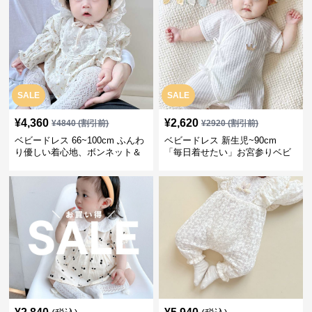
SALE
SALE
¥
4,360
¥
2,620
¥
4840
(割引前)
¥
2920
(割引前)
ベビードレス 66~100cm ふんわ
ベビードレス 新生児~90cm
り優しい着心地、ボンネット＆
「毎日着せたい」お宮参りベビ
ソックス付きお宮参りベビード
ードレス 退院 おうち使い
レス 記念フォト