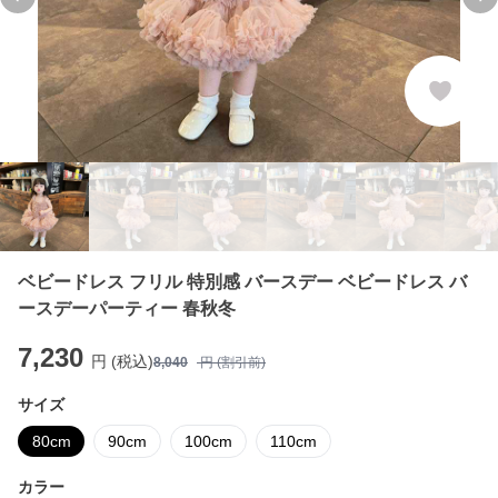
Previous slide
Ne
ベビードレス フリル 特別感 バースデー ベビードレス バ
ースデーパーティー 春秋冬
7,230
円 (税込)
8,040
円 (割引前)
サイズ
80cm
90cm
100cm
110cm
カラー