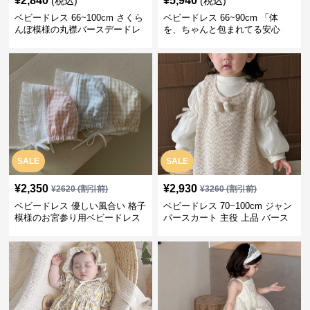
¥
2,840
¥
5,940
(税込)
(税込)
ベビードレス 66~100cm さくら
ベビードレス 66~90cm 「体
んぼ模様の丸襟バースデードレ
を、ちゃんと包まれてる安心
ス バースデー 普段使い
感」お宮参りベビードレス お宮
参り
SALE
SALE
¥
2,350
¥
2,930
¥
2620
(割引前)
¥
3260
(割引前)
ベビードレス 優しい風合い 格子
ベビードレス 70~100cm ジャン
模様のお宮参り用ベビードレス
パースカート 主役 上品 バース
ボンネット
デー ベビードレス 誕生日 お披
露目 秋冬春