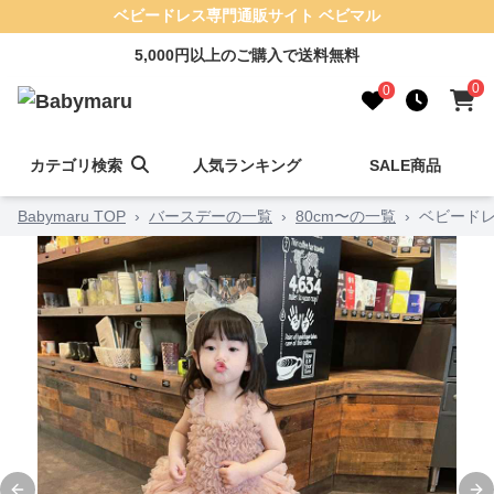
ベビードレス専門通販サイト ベビマル
5,000円以上のご購入で送料無料
0
0
カテゴリ検索
人気ランキング
SALE商品
Babymaru TOP
›
バースデーの一覧
›
80cm〜の一覧
›
ベビードレ