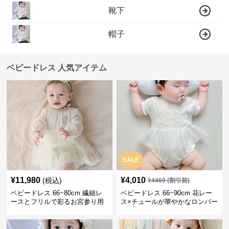
靴下
帽子
ベビードレス 人気アイテム
SALE
¥
11,980
¥
4,010
(税込)
¥
4460
(割引前)
ベビードレス 66~80cm 繊細レ
ベビードレス 66~90cm 花レー
ースとフリルで彩るお宮参り用
ス×チュールが華やかなロンパー
ベビードレス お宮参り 百日祝い
ス型ベビードレス 退院 お宮参り