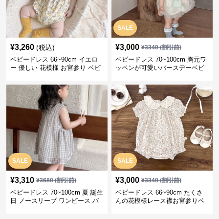
SALE
¥
3,260
¥
3,000
(税込)
¥
3340
(割引前)
ベビードレス 66~90cm イエロ
ベビードレス 70~100cm 胸元ワ
ー 優しい 花模様 お宮参り ベビ
ッペンが可愛いバースデーベビ
ードレス お宮参り
ードレス バースデー お出かけ
SALE
SALE
¥
3,310
¥
3,000
¥
3680
(割引前)
¥
3340
(割引前)
ベビードレス 70~100cm 夏 誕生
ベビードレス 66~90cm たくさ
日 ノースリーブ ワンピース バ
んの花模様レース襟お宮参りベ
ースデー ベビードレス バースデ
ビードレス お宮参り
ー