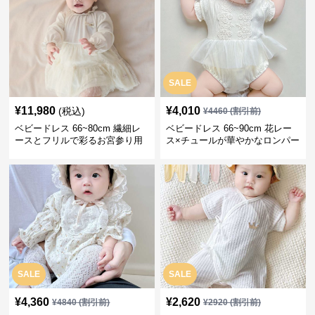
SALE
¥
11,980
¥
4,010
(税込)
¥
4460
(割引前)
ベビードレス 66~80cm 繊細レ
ベビードレス 66~90cm 花レー
ースとフリルで彩るお宮参り用
ス×チュールが華やかなロンパー
ベビードレス お宮参り 百日祝い
ス型ベビードレス 退院 お宮参り
SALE
SALE
¥
4,360
¥
2,620
¥
4840
(割引前)
¥
2920
(割引前)