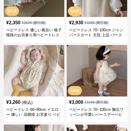
SALE
SALE
¥
2,350
¥
2,930
¥
2620
(割引前)
¥
3260
(割引前)
ベビードレス 優しい風合い 格子
ベビードレス 70~100cm ジャン
模様のお宮参り用ベビードレス
パースカート 主役 上品 バース
ボンネット
デー ベビードレス 誕生日 お披
露目 秋冬春
SALE
¥
3,260
¥
3,000
(税込)
¥
3340
(割引前)
ベビードレス 66~90cm イエロ
ベビードレス 70~100cm 胸元ワ
ー 優しい 花模様 お宮参り ベビ
ッペンが可愛いバースデーベビ
ードレス お宮参り
ードレス バースデー お出かけ