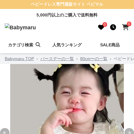
ベビードレス専門通販サイト ベビマル
5,000円以上のご購入で送料無料
0
0
カテゴリ検索
人気ランキング
SALE商品
Babymaru TOP
›
バースデーの一覧
›
80cm〜の一覧
›
ベビードレ