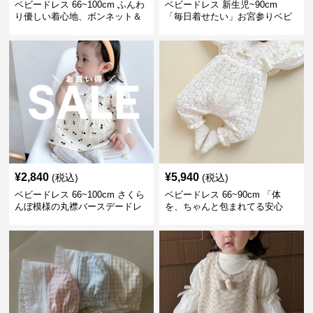
ベビードレス 66~100cm ふんわ
ベビードレス 新生児~90cm
り優しい着心地、ボンネット＆
「毎日着せたい」お宮参りベビ
ソックス付きお宮参りベビード
ードレス 退院 おうち使い
レス 記念フォト
¥
2,840
¥
5,940
(税込)
(税込)
ベビードレス 66~100cm さくら
ベビードレス 66~90cm 「体
んぼ模様の丸襟バースデードレ
を、ちゃんと包まれてる安心
ス バースデー 普段使い
感」お宮参りベビードレス お宮
参り