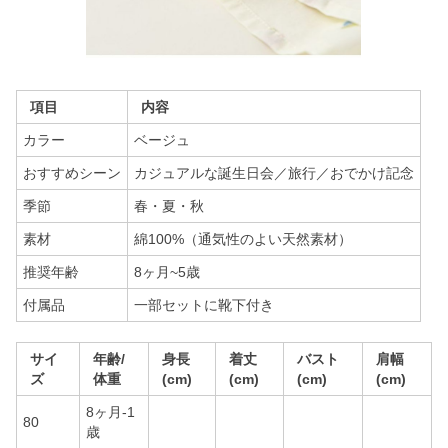
項目
内容
カラー
ベージュ
おすすめシーン
カジュアルな誕生日会／旅行／おでかけ記念
季節
春・夏・秋
素材
綿100%（通気性のよい天然素材）
推奨年齢
8ヶ月~5歳
付属品
一部セットに靴下付き
サイ
年齢/
身長
着丈
バスト
肩幅
ズ
体重
(cm)
(cm)
(cm)
(cm)
8ヶ月-1
80
歳