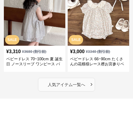
SALE
SALE
¥
3,310
¥
3,000
¥
3680
(割引前)
¥
3340
(割引前)
ベビードレス 70~100cm 夏 誕生
ベビードレス 66~90cm たくさ
日 ノースリーブ ワンピース バ
んの花模様レース襟お宮参りベ
ースデー ベビードレス バースデ
ビードレス お宮参り
ー
›
人気アイテム一覧へ