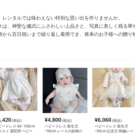
、レンタルでは味わえない特別な思い出を作りませんか。
スは、神聖な儀式にふさわしい上品さと、写真に美しく残る華
時から百日祝いまで繰り返し着用でき、将来のお子様への贈り
4,420
¥
4,800
¥
6,060
(税込)
(税込)
(税込)
ードレス 66~100cm
ベビードレス 新生児
ベビードレス 新生児
ススメ 退院用 ベビー
~90cm レースの妖精の
~90cm 記念日 刺繍レー