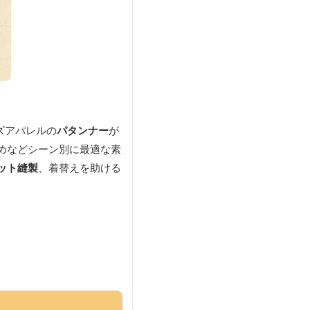
ズアパレルの
パタンナー
が
めなどシーン別に最適な素
ット縫製
、着替えを助ける