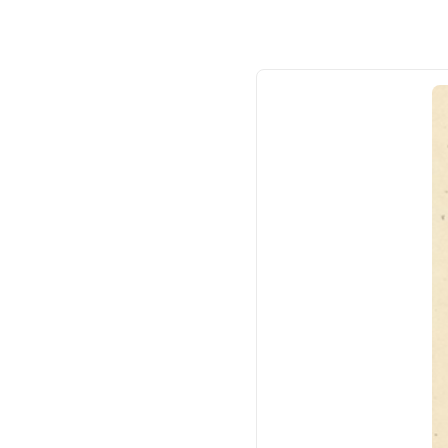
やかなロンパース型ベビ
ド
ードレス 退院 お宮参り