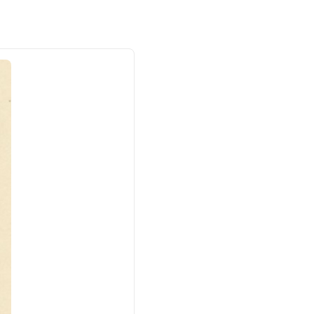
用 ベビードレス お宮参
パースドレス ボンネッ
~90cm 絵本
り 百日祝い
ト付き
元刺繍が愛らし
参り用ベビード
披露目フォト