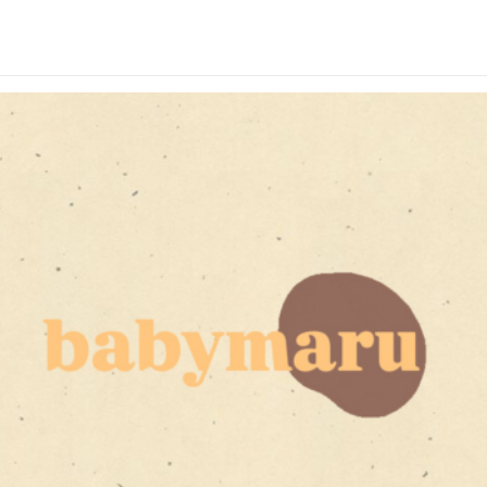
レス 退院 お宮参り
ような可愛さ、退院用ベ
ス 万能ベビードレス 退
ビードレスセット お宮
院 お宮参り 百日祝い
参り