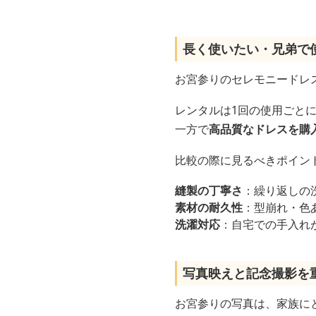
長く使いたい・兄弟で
お宮参りのセレモニードレ
レンタルは1回の使用ごと
一方で
高品質なドレスを購
比較の際に見るべきポイン
縫製の丁寧さ
：繰り返しの
素材の耐久性
：型崩れ・色
洗濯対応
：自宅での手入れ
写真映えと記念撮影を
お宮参りの写真は、家族に