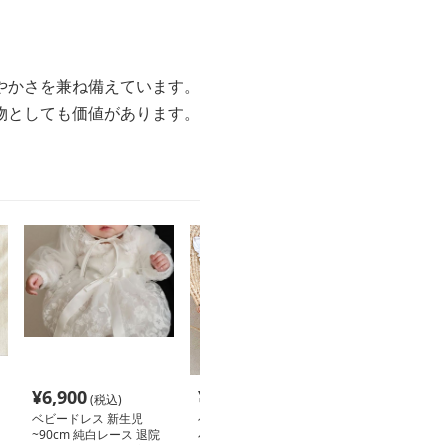
やかさを兼ね備えています。
物としても価値があります。
¥
6,900
¥
2,800
¥
5,100
(税込)
(税込)
(税込
ベビードレス 新生児
ベビードレス 66~90cm
在庫切れ
~90cm 純白レース 退院
小花プリント 丸襟ロン
ベビードレス 