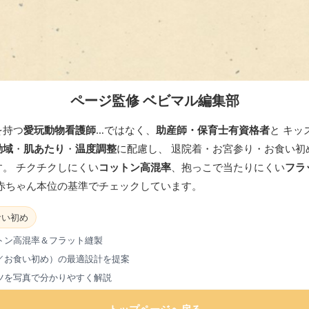
ページ監修 ベビマル編集部
を持つ
愛玩動物看護師
…ではなく、
助産師・保育士有資格者
と キッ
動域
・
肌あたり
・
温度調整
に配慮し、 退院着・お宮参り・お食い初
。 チクチクしにくい
コットン高混率
、抱っこで当たりにくい
フラ
 赤ちゃん本位の基準でチェックしています。
食い初め
トン高混率＆フラット縫製
／お食い初め）の最適設計を提案
ツを写真で分かりやすく解説
トップページへ戻る