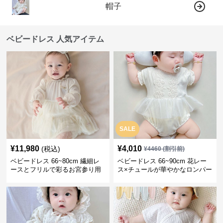
帽子
ベビードレス 人気アイテム
SALE
¥
11,980
¥
4,010
(税込)
¥
4460
(割引前)
ベビードレス 66~80cm 繊細レ
ベビードレス 66~90cm 花レー
ースとフリルで彩るお宮参り用
ス×チュールが華やかなロンパー
ベビードレス お宮参り 百日祝い
ス型ベビードレス 退院 お宮参り