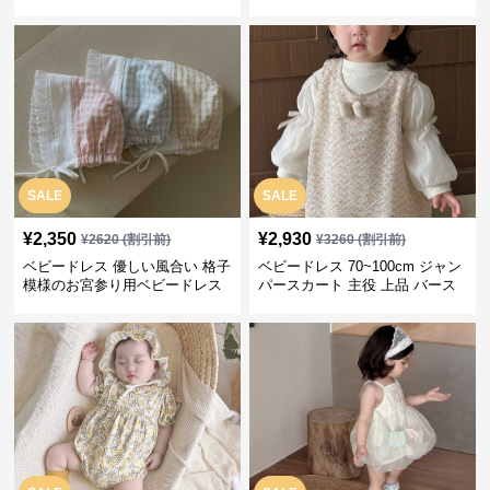
ス バースデー 普段使い
感」お宮参りベビードレス お宮
参り
SALE
SALE
¥
2,350
¥
2,930
¥
2620
(割引前)
¥
3260
(割引前)
ベビードレス 優しい風合い 格子
ベビードレス 70~100cm ジャン
模様のお宮参り用ベビードレス
パースカート 主役 上品 バース
ボンネット
デー ベビードレス 誕生日 お披
露目 秋冬春