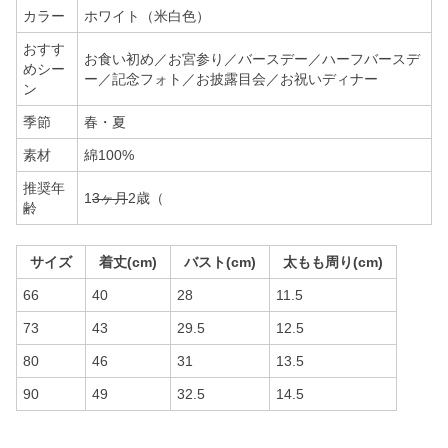
カラー
ホワイト（米白色）
おすす
お食い初め／お宮参り／バースデー／ハーフバースデ
めシー
ー／記念フォト／お披露目会／お祝いディナー
ン
季節
春・夏
素材
綿100%
推奨年
1
3ヶ月
2歳（
齢
サイズ
着丈(cm)
バスト(cm)
太もも周り(cm)
66
40
28
11.5
73
43
29.5
12.5
80
46
31
13.5
90
49
32.5
14.5