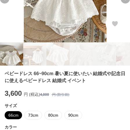
Previous slide
Ne
ベビードレス 66~90cm 暑い夏に使いたい 結婚式や記念日
に使えるベビードレス 結婚式 イベント
3,600
円 (税込)
4,000
円 (割引前)
サイズ
66cm
73cm
80cm
90cm
カラー