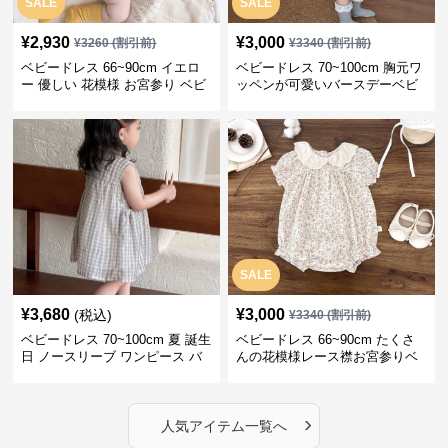
SALE
SALE
¥
2,930
¥
3,000
¥
3260
(割引前)
¥
3340
(割引前)
ベビードレス 66~90cm イエロ
ベビードレス 70~100cm 胸元ワ
ー 優しい 花模様 お宮参り ベビ
ッペンが可愛いバースデーベビ
ードレス お宮参り
ードレス バースデー お出かけ
SALE
¥
3,680
¥
3,000
(税込)
¥
3340
(割引前)
ベビードレス 70~100cm 夏 誕生
ベビードレス 66~90cm たくさ
日 ノースリーブ ワンピース バ
んの花模様レース襟お宮参りベ
ースデー ベビードレス バースデ
ビードレス お宮参り
ー
›
人気アイテム一覧へ