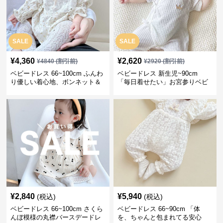
SALE
SALE
¥
4,360
¥
2,620
¥
4840
(割引前)
¥
2920
(割引前)
ベビードレス 66~100cm ふんわ
ベビードレス 新生児~90cm
り優しい着心地、ボンネット＆
「毎日着せたい」お宮参りベビ
ソックス付きお宮参りベビード
ードレス 退院 おうち使い
レス 記念フォト
¥
2,840
¥
5,940
(税込)
(税込)
ベビードレス 66~100cm さくら
ベビードレス 66~90cm 「体
んぼ模様の丸襟バースデードレ
を、ちゃんと包まれてる安心