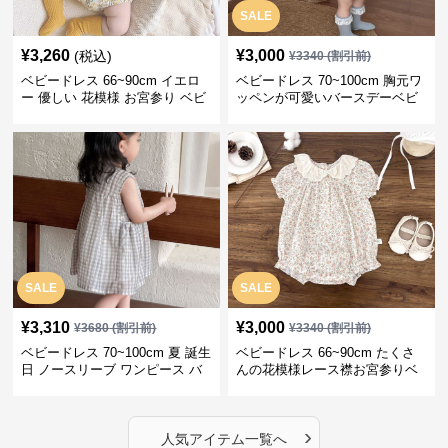
SALE
¥
3,260
¥
3,000
(税込)
¥
3340
(割引前)
ベビードレス 66~90cm イエロ
ベビードレス 70~100cm 胸元ワ
ー 優しい 花模様 お宮参り ベビ
ッペンが可愛いバースデーベビ
ードレス お宮参り
ードレス バースデー お出かけ
SALE
SALE
¥
3,310
¥
3,000
¥
3680
(割引前)
¥
3340
(割引前)
ベビードレス 70~100cm 夏 誕生
ベビードレス 66~90cm たくさ
日 ノースリーブ ワンピース バ
んの花模様レース襟お宮参りベ
ースデー ベビードレス バースデ
ビードレス お宮参り
ー
›
人気アイテム一覧へ