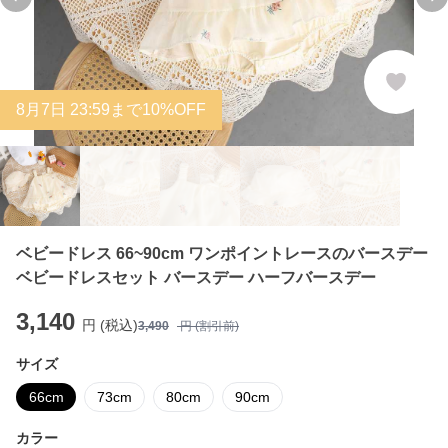
Previous slide
Ne
8
月
7
日 23:59まで10%OFF
ベビードレス 66~90cm ワンポイントレースのバースデー
ベビードレスセット バースデー ハーフバースデー
3,140
円 (税込)
3,490
円 (割引前)
サイズ
66cm
73cm
80cm
90cm
カラー