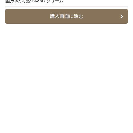
選択中の商品: 66cm / クリーム
購入画面に進む
Babymaru
について
会社概要
利用規約