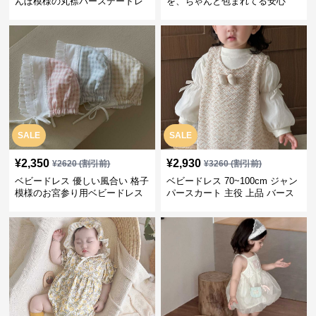
んぼ模様の丸襟バースデードレ
を、ちゃんと包まれてる安心
ス バースデー 普段使い
感」お宮参りベビードレス お宮
参り
SALE
SALE
¥
2,350
¥
2,930
¥
2620
(割引前)
¥
3260
(割引前)
ベビードレス 優しい風合い 格子
ベビードレス 70~100cm ジャン
模様のお宮参り用ベビードレス
パースカート 主役 上品 バース
ボンネット
デー ベビードレス 誕生日 お披
露目 秋冬春