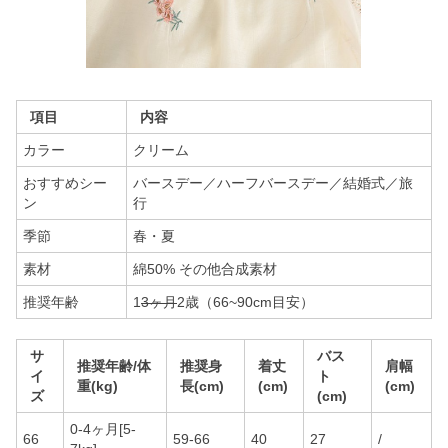
項目
内容
カラー
クリーム
おすすめシー
バースデー／ハーフバースデー／結婚式／旅
ン
行
季節
春・夏
素材
綿50% その他合成素材
推奨年齢
1
3ヶ月
2歳（66~90cm目安）
サ
バス
推奨年齢/体
推奨身
着丈
肩幅
イ
ト
重(kg)
長(cm)
(cm)
(cm)
ズ
(cm)
0-4ヶ月[5-
66
59-66
40
27
/