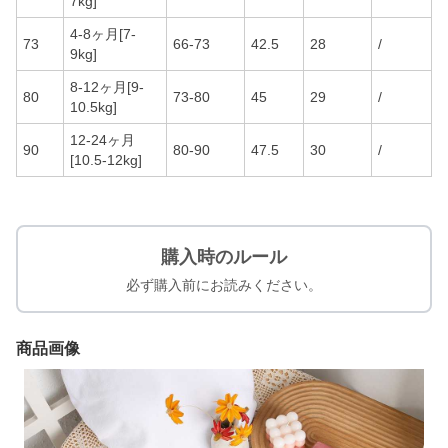
7kg]
4-8ヶ月[7-
73
66-73
42.5
28
/
9kg]
8-12ヶ月[9-
80
73-80
45
29
/
10.5kg]
12-24ヶ月
90
80-90
47.5
30
/
[10.5-12kg]
購入時のルール
必ず購入前にお読みください。
商品画像