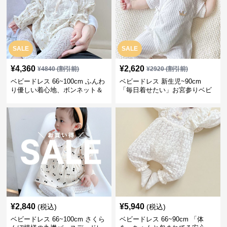
SALE
SALE
¥
4,360
¥
2,620
¥
4840
(割引前)
¥
2920
(割引前)
ベビードレス 66~100cm ふんわ
ベビードレス 新生児~90cm
り優しい着心地、ボンネット＆
「毎日着せたい」お宮参りベビ
ソックス付きお宮参りベビード
ードレス 退院 おうち使い
レス 記念フォト
¥
2,840
¥
5,940
(税込)
(税込)
ベビードレス 66~100cm さくら
ベビードレス 66~90cm 「体