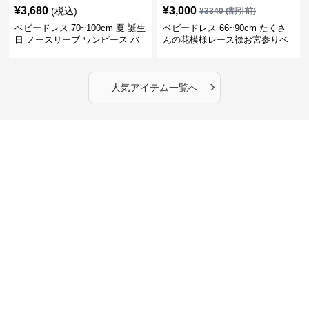
¥
3,680
¥
3,000
(税込)
¥
3340
(割引前)
ベビードレス 70~100cm 夏 誕生
ベビードレス 66~90cm たくさ
日 ノースリーブ ワンピース バ
んの花模様レース襟お宮参りベ
ースデー ベビードレス バースデ
ビードレス お宮参り
ー
›
人気アイテム一覧へ