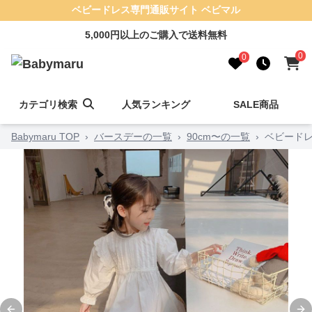
ベビードレス専門通販サイト ベビマル
5,000円以上のご購入で送料無料
0
0
カテゴリ検索
人気ランキング
SALE商品
Babymaru TOP
›
バースデーの一覧
›
90cm〜の一覧
›
ベビードレ