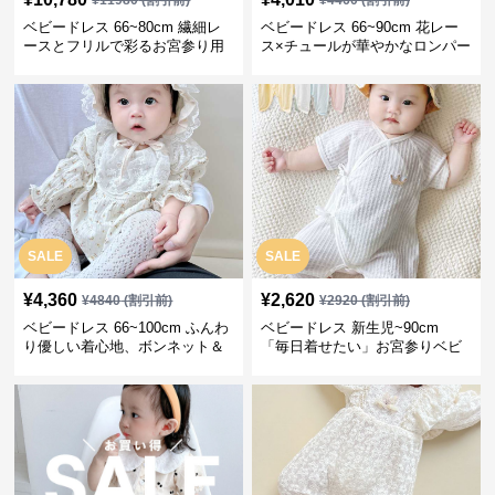
¥
11980
(割引前)
¥
4460
(割引前)
ベビードレス 66~80cm 繊細レ
ベビードレス 66~90cm 花レー
ースとフリルで彩るお宮参り用
ス×チュールが華やかなロンパー
ベビードレス お宮参り 百日祝い
ス型ベビードレス 退院 お宮参り
SALE
SALE
¥
4,360
¥
2,620
¥
4840
(割引前)
¥
2920
(割引前)
ベビードレス 66~100cm ふんわ
ベビードレス 新生児~90cm
り優しい着心地、ボンネット＆
「毎日着せたい」お宮参りベビ
ソックス付きお宮参りベビード
ードレス 退院 おうち使い
レス 記念フォト