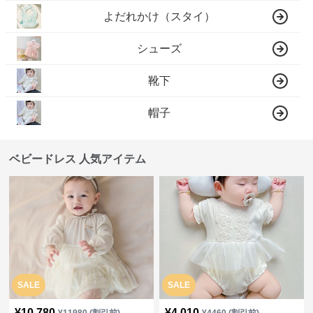
よだれかけ（スタイ）
シューズ
靴下
帽子
ベビードレス 人気アイテム
SALE
SALE
¥
10,780
¥
4,010