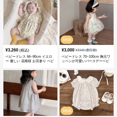
SALE
¥
3,260
¥
3,000
(税込)
¥
3340
(割引前)
ベビードレス 66~90cm イエロ
ベビードレス 70~100cm 胸元ワ
ー 優しい 花模様 お宮参り ベビ
ッペンが可愛いバースデーベビ
ードレス お宮参り
ードレス バースデー お出かけ
SALE