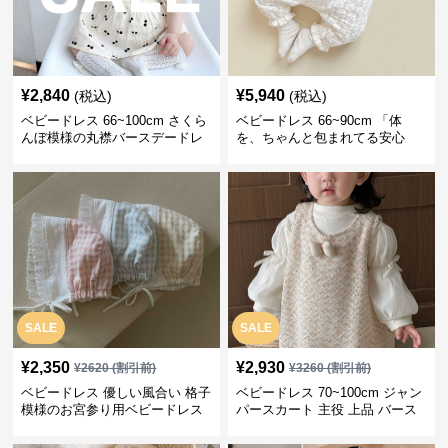
¥
2,840
¥
5,940
(税込)
(税込)
ベビードレス 66~100cm さくら
ベビードレス 66~90cm 「体
んぼ模様の丸襟バースデードレ
を、ちゃんと包まれてる安心
ス バースデー 普段使い
感」お宮参りベビードレス お宮
参り
SALE
SALE
¥
2,350
¥
2,930
¥
2620
(割引前)
¥
3260
(割引前)
ベビードレス 優しい風合い 格子
ベビードレス 70~100cm ジャン
模様のお宮参り用ベビードレス
パースカート 主役 上品 バース
ボンネット
デー ベビードレス 誕生日 お披
露目 秋冬春