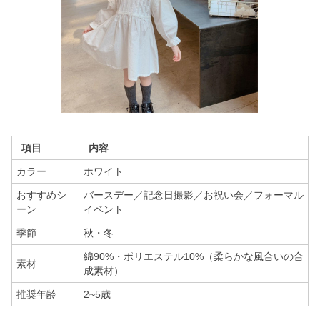
項目
内容
カラー
ホワイト
おすすめシ
バースデー／記念日撮影／お祝い会／フォーマル
ーン
イベント
季節
秋・冬
綿90%・ポリエステル10%（柔らかな風合いの合
素材
成素材）
推奨年齢
2~5歳