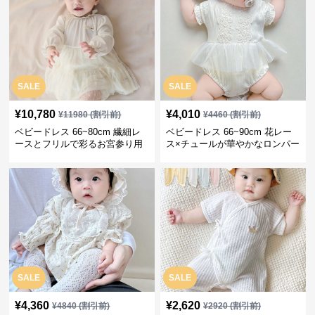
SALE
SALE
¥
10,780
¥
4,010
¥
11980
(割引前)
¥
4460
(割引前)
ベビードレス 66~80cm 繊細レ
ベビードレス 66~90cm 花レー
ースとフリルで彩るお宮参り用
ス×チュールが華やかなロンパー
ベビードレス お宮参り 百日祝い
ス型ベビードレス 退院 お宮参り
SALE
SALE
¥
4,360
¥
2,620
¥
4840
(割引前)
¥
2920
(割引前)