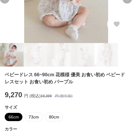
Previous slide
Ne
ベビードレス 66~90cm 花模様 優美 お食い初め ベビード
レスセット お食い初め パープル
9,270
円 (税込)
10,300
円 (割引前)
サイズ
66cm
73cm
80cm
カラー