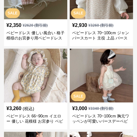
SALE
SALE
¥
2,350
¥
2,930
¥
2620
(割引前)
¥
3260
(割引前)
ベビードレス 優しい風合い 格子
ベビードレス 70~100cm ジャン
模様のお宮参り用ベビードレス
パースカート 主役 上品 バース
ボンネット
デー ベビードレス 誕生日 お披
露目 秋冬春
SALE
¥
3,260
¥
3,000
(税込)
¥
3340
(割引前)
ベビードレス 66~90cm イエロ
ベビードレス 70~100cm 胸元ワ
ー 優しい 花模様 お宮参り ベビ
ッペンが可愛いバースデーベビ
ードレス お宮参り
ードレス バースデー お出かけ