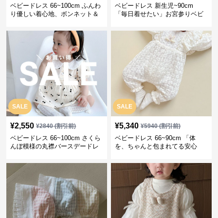
ベビードレス 66~100cm ふんわ
ベビードレス 新生児~90cm
り優しい着心地、ボンネット＆
「毎日着せたい」お宮参りベビ
ソックス付きお宮参りベビード
ードレス 退院 おうち使い
レス 記念フォト
SALE
SALE
¥
2,550
¥
5,340
¥
2840
(割引前)
¥
5940
(割引前)
ベビードレス 66~100cm さくら
ベビードレス 66~90cm 「体
んぼ模様の丸襟バースデードレ
を、ちゃんと包まれてる安心
ス バースデー 普段使い
感」お宮参りベビードレス お宮
参り