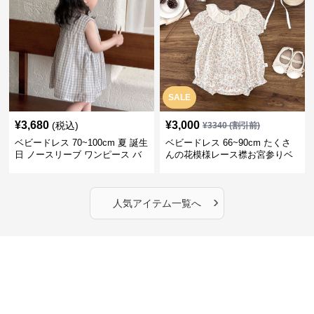
SALE
¥
3,680
¥
3,000
(税込)
¥
3340
(割引前)
ベビードレス 70~100cm 夏 誕生
ベビードレス 66~90cm たくさ
日 ノースリーブ ワンピース バ
んの花模様レース襟お宮参りベ
ースデー ベビードレス バースデ
ビードレス お宮参り
ー
›
人気アイテム一覧へ